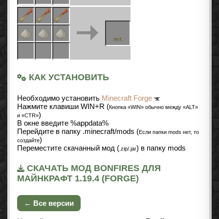
КАК УСТАНОВИТЬ
Необходимо установить
Minecraft Forge
Нажмите клавиши WIN+R (
Кнопка «WIN» обычно между «ALT»
)
и «CTR»
В окне введите %appdata%
Перейдите в папку .minecraft/mods (
Если папки mods нет, то
)
создайте
Переместите скачанный мод (
) в папку mods
.zip/.jar
СКАЧАТЬ МОД BONFIRES ДЛЯ
МАЙНКРАФТ 1.19.4 (FORGE)
← Все версии