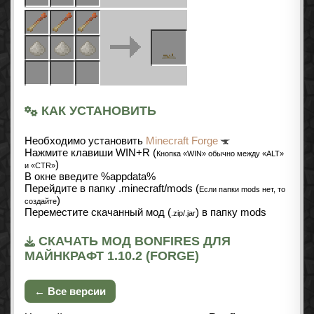
КАК УСТАНОВИТЬ
Необходимо установить
Minecraft Forge
Нажмите клавиши WIN+R (
Кнопка «WIN» обычно между «ALT»
)
и «CTR»
В окне введите %appdata%
Перейдите в папку .minecraft/mods (
Если папки mods нет, то
)
создайте
Переместите скачанный мод (
) в папку mods
.zip/.jar
СКАЧАТЬ МОД BONFIRES ДЛЯ
МАЙНКРАФТ 1.10.2 (FORGE)
← Все версии