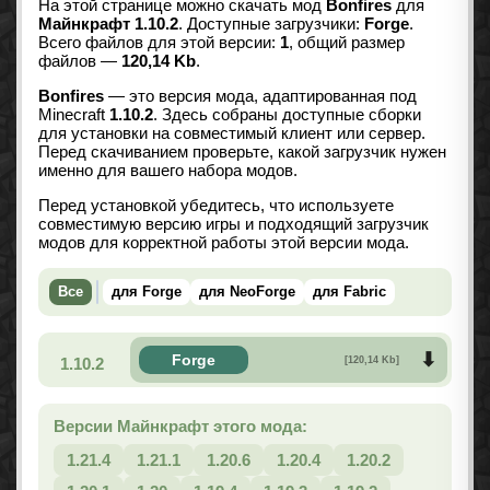
На этой странице можно скачать мод
Bonfires
для
Майнкрафт 1.10.2
. Доступные загрузчики:
Forge
.
Всего файлов для этой версии:
1
, общий размер
файлов —
120,14 Kb
.
Bonfires
— это версия мода, адаптированная под
Minecraft
1.10.2
. Здесь собраны доступные сборки
для установки на совместимый клиент или сервер.
Перед скачиванием проверьте, какой загрузчик нужен
именно для вашего набора модов.
Перед установкой убедитесь, что используете
совместимую версию игры и подходящий загрузчик
модов для корректной работы этой версии мода.
Все
для Forge
для NeoForge
для Fabric
Forge
1.10.2
[120,14 Kb]
Версии Майнкрафт этого мода:
1.21.4
1.21.1
1.20.6
1.20.4
1.20.2