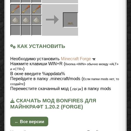
КАК УСТАНОВИТЬ
Необходимо установить
Minecraft Forge
Нажмите клавиши WIN+R (
Кнопка «WIN» обычно между «ALT»
)
и «CTR»
В окне введите %appdata%
Перейдите в папку .minecraft/mods (
Если папки mods нет, то
)
создайте
Переместите скачанный мод (
) в папку mods
.zip/.jar
СКАЧАТЬ МОД BONFIRES ДЛЯ
МАЙНКРАФТ 1.20.2 (FORGE)
← Все версии