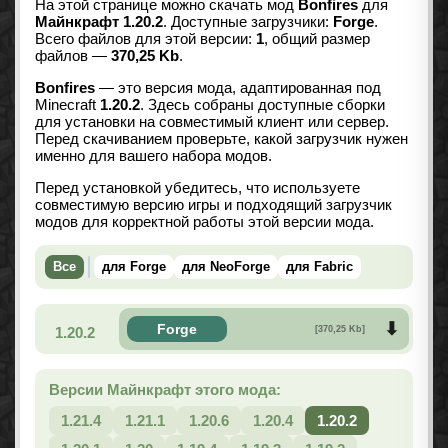
На этой странице можно скачать мод
Bonfires
для
Майнкрафт 1.20.2
. Доступные загрузчики:
Forge
.
Всего файлов для этой версии:
1
, общий размер
файлов —
370,25 Kb
.
Bonfires
— это версия мода, адаптированная под
Minecraft
1.20.2
. Здесь собраны доступные сборки
для установки на совместимый клиент или сервер.
Перед скачиванием проверьте, какой загрузчик нужен
именно для вашего набора модов.
Перед установкой убедитесь, что используете
совместимую версию игры и подходящий загрузчик
модов для корректной работы этой версии мода.
Все
для Forge
для NeoForge
для Fabric
Forge
1.20.2
[370,25 Kb]
Версии Майнкрафт этого мода:
1.21.4
1.21.1
1.20.6
1.20.4
1.20.2