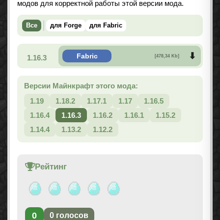
модов для корректной работы этой версии мода.
Все
для Forge
для Fabric
Fabric
1.16.3
[478,34 Kb]
Версии Майнкрафт этого мода:
1.19
1.18.2
1.17.1
1.17
1.16.5
1.16.4
1.16.3
1.16.2
1.16.1
1.15.2
1.14.4
1.13.2
1.12.2
Рейтинг
0
0
голосов