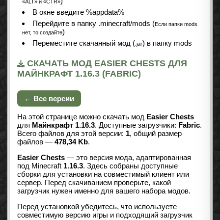
)
«ALT» и «CTR»
В окне введите %appdata%
Перейдите в папку .minecraft/mods (
Если папки mods
)
нет, то создайте
Переместите скачанный мод (
) в папку mods
.jar
СКАЧАТЬ МОД EASIER CHESTS ДЛЯ
МАЙНКРАФТ 1.16.3 (FABRIC)
← Все версии
На этой странице можно скачать мод
Easier Chests
для
Майнкрафт 1.16.3
. Доступные загрузчики:
Fabric
.
Всего файлов для этой версии:
1
, общий размер
файлов —
478,34 Kb
.
Easier Chests
— это версия мода, адаптированная
под Minecraft
1.16.3
. Здесь собраны доступные
сборки для установки на совместимый клиент или
сервер. Перед скачиванием проверьте, какой
загрузчик нужен именно для вашего набора модов.
Перед установкой убедитесь, что используете
совместимую версию игры и подходящий загрузчик