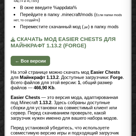
)
«ALT» и «CTR»
В окне введите %appdata%
Перейдите в папку .minecraft/mods (
Если папки mods
)
нет, то создайте
Переместите скачанный мод (
) в папку mods
.jar
СКАЧАТЬ МОД EASIER CHESTS ДЛЯ
МАЙНКРАФТ 1.13.2 (FORGE)
← Все версии
На этой странице можно скачать мод
Easier Chests
для
Майнкрафт 1.13.2
. Доступные загрузчики:
Forge
.
Всего файлов для этой версии:
1
, общий размер
файлов —
466,90 Kb
.
Easier Chests
— это версия мода, адаптированная
под Minecraft
1.13.2
. Здесь собраны доступные
сборки для установки на совместимый клиент или
сервер. Перед скачиванием проверьте, какой
загрузчик нужен именно для вашего набора модов.
Перед установкой убедитесь, что используете
совместимую версию игры и подходящий загрузчик