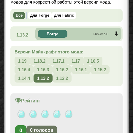
модов для корректной работы этой версии мода.
Все
для Forge
для Fabric
Forge
1.13.2
[466,90 Kb]
Версии Майнкрафт этого мода:
1.19
1.18.2
1.17.1
1.17
1.16.5
1.16.4
1.16.3
1.16.2
1.16.1
1.15.2
1.14.4
1.13.2
1.12.2
Рейтинг
0
0
голосов