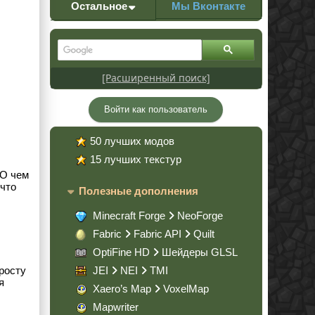
Остальное
Мы Вконтакте
[Расширенный поиск]
Войти как пользователь
50 лучших модов
15 лучших текстур
 О чем
 что
Полезные дополнения
Minecraft Forge
NeoForge
Fabric
Fabric API
Quilt
OptiFine HD
Шейдеры GLSL
просту
JEI
NEI
TMI
я
Xaero’s Map
VoxelMap
Mapwriter