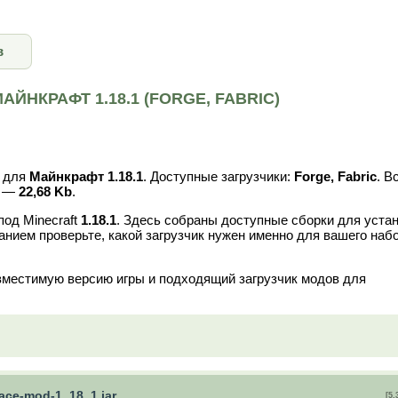
в
ЙНКРАФТ 1.18.1 (FORGE, FABRIC)
для
Майнкрафт 1.18.1
. Доступные загрузчики:
Forge, Fabric
. В
в —
22,68 Kb
.
под Minecraft
1.18.1
. Здесь собраны доступные сборки для уста
анием проверьте, какой загрузчик нужен именно для вашего наб
вместимую версию игры и подходящий загрузчик модов для
nace-mod-1_18_1.jar
[5,