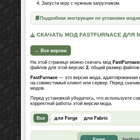
Запусти игру с нужным загрузчиком.
📘
Подробная инструкция по установке модо
СКАЧАТЬ МОД FASTFURNACE ДЛЯ МА
← Все версии
На этой странице можно скачать мод
FastFurnace
файлов для этой версии:
2
, общий размер файло
FastFurnace
— это версия мода, адаптированная 
на совместимый клиент или сервер. Перед скачив
модов.
Перед установкой убедитесь, что используете со
корректной работы этой версии мода.
Все
для Forge
для Fabric
Forge
fastfur