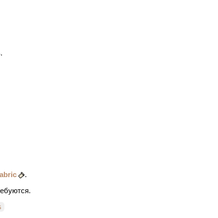
.
abric
.
ребуются.
s