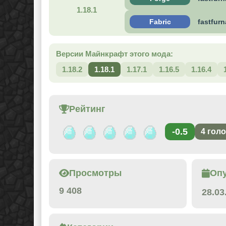
1.18.1
Fabric
fastfurn
Версии Майнкрафт этого мода:
1.18.2
1.18.1
1.17.1
1.16.5
1.16.4
Рейтинг
-0.5
4
голо
Просмотры
Оп
9 408
28.03