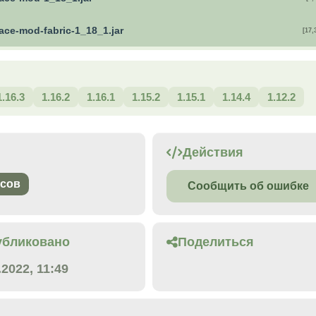
ace-mod-fabric-1_18_1.jar
[17,
1.16.3
1.16.2
1.16.1
1.15.2
1.15.1
1.14.4
1.12.2
Действия
сов
Сообщить об ошибке
убликовано
Поделиться
.2022, 11:49