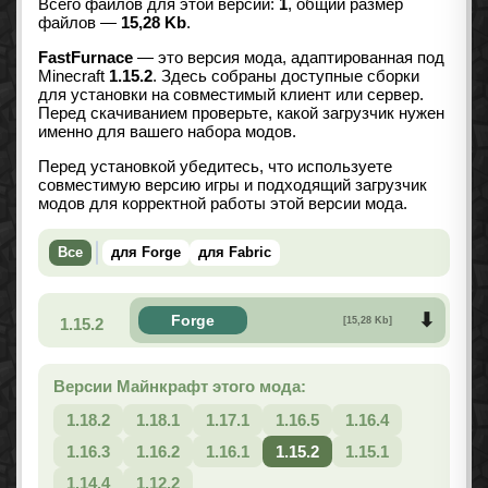
Всего файлов для этой версии:
1
, общий размер
файлов —
15,28 Kb
.
FastFurnace
— это версия мода, адаптированная под
Minecraft
1.15.2
. Здесь собраны доступные сборки
для установки на совместимый клиент или сервер.
Перед скачиванием проверьте, какой загрузчик нужен
именно для вашего набора модов.
Перед установкой убедитесь, что используете
совместимую версию игры и подходящий загрузчик
модов для корректной работы этой версии мода.
Все
для Forge
для Fabric
Forge
1.15.2
[15,28 Kb]
Версии Майнкрафт этого мода:
1.18.2
1.18.1
1.17.1
1.16.5
1.16.4
1.16.3
1.16.2
1.16.1
1.15.2
1.15.1
1.14.4
1.12.2