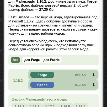
для
Майнкрафт 1.16.2
. Доступные загрузчики:
Forge,
Fabric
. Всего файлов для этой версии:
2
, общий
размер файлов —
27,30 Kb
.
FastFurnace
— это версия мода, адаптированная под
Minecraft
1.16.2
. Здесь собраны доступные сборки
для установки на совместимый клиент или сервер.
Перед скачиванием проверьте, какой загрузчик нужен
именно для вашего набора модов.
Перед установкой убедитесь, что используете
совместимую версию игры и подходящий загрузчик
модов для корректной работы этой версии мода.
Все
для Forge
для Fabric
Forge
[16,07 Kb]
1.16.2
Fabric
[11,23 Kb]
Версии Майнкрафт этого мода:
1.18.2
1.18.1
1.17.1
1.16.5
1.16.4