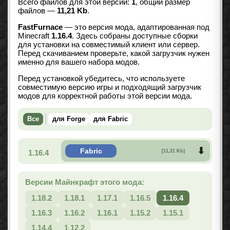
Всего файлов для этой версии:
1
, общий размер
файлов —
11,21 Kb
.
FastFurnace
— это версия мода, адаптированная под
Minecraft
1.16.4
. Здесь собраны доступные сборки
для установки на совместимый клиент или сервер.
Перед скачиванием проверьте, какой загрузчик нужен
именно для вашего набора модов.
Перед установкой убедитесь, что используете
совместимую версию игры и подходящий загрузчик
модов для корректной работы этой версии мода.
Все
для Forge
для Fabric
Fabric
1.16.4
[11,21 Kb]
Версии Майнкрафт этого мода:
1.18.2
1.18.1
1.17.1
1.16.5
1.16.4
1.16.3
1.16.2
1.16.1
1.15.2
1.15.1
1.14.4
1.12.2