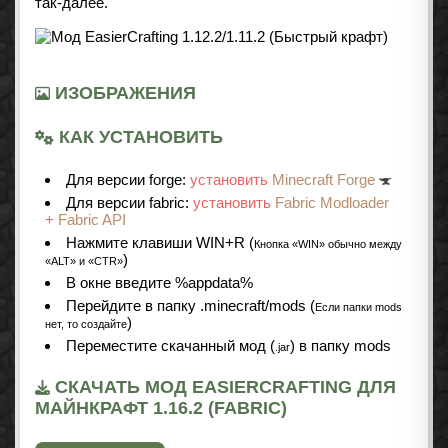
так-далее.
ИЗОБРАЖЕНИЯ
КАК УСТАНОВИТЬ
Для версии forge:
установить
Minecraft Forge
Для версии fabric:
установить
Fabric Modloader
+
Fabric API
Нажмите клавиши WIN+R (
Кнопка «WIN» обычно между
)
«ALT» и «CTR»
В окне введите %appdata%
Перейдите в папку .minecraft/mods (
Если папки mods
)
нет, то создайте
Переместите скачанный мод (
) в папку mods
.jar
СКАЧАТЬ МОД EASIERCRAFTING ДЛЯ
МАЙНКРАФТ 1.16.2 (FABRIC)