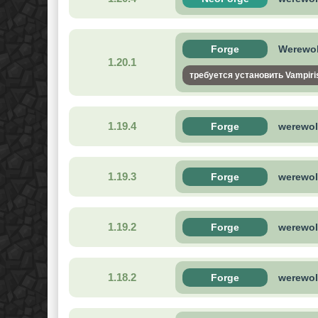
Forge
Werewolv
1.20.1
требуется установить Vampiri
1.19.4
Forge
werewol
1.19.3
Forge
werewol
1.19.2
Forge
werewol
1.18.2
Forge
werewol