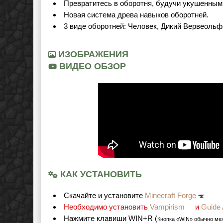
Превратитесь в оборотня, будучи укушенным 
Новая система древа навыков оборотней.
3 виде оборотней: Человек, Дикий Вервеоль
ИЗОБРАЖЕНИЯ
ВИДЕО ОБЗОР
КАК УСТАНОВИТЬ
Cкачайте и установите
Minecraft Forge
Необходимо установить
Vampirism
и
Guide 
Нажмите клавиши WIN+R (
Кнопка «WIN» обычно ме