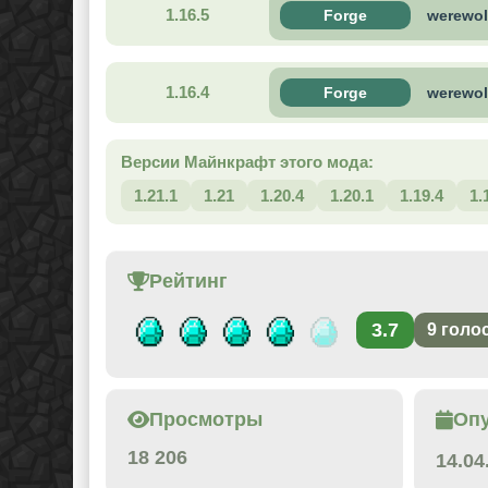
1.16.5
Forge
werewol
1.16.4
Forge
werewol
Версии Майнкрафт этого мода:
1.21.1
1.21
1.20.4
1.20.1
1.19.4
1.
Рейтинг
3.7
9
голо
Просмотры
Оп
18 206
14.04