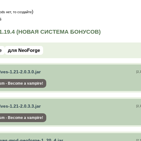
)
ds нет, то создайте
s
1.19.4 (НОВАЯ СИСТЕМА БОНУСОВ)
e
для NeoForge
es-1.21-2.0.3.0.jar
[2,
sm - Become a vampire!
es-1.21-2.0.3.3.jar
[2,
sm - Become a vampire!
ves-mod-neoforge-1_20_4.jar
[2,