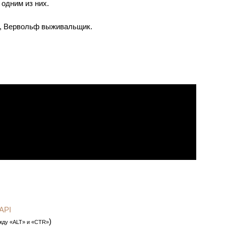
одним из них.
ф, Вервольф выживальщик.
API
)
жду «ALT» и «CTR»