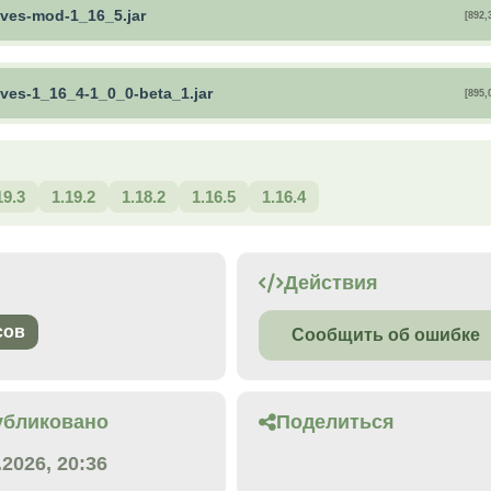
ves-mod-1_16_5.jar
[892,
ves-1_16_4-1_0_0-beta_1.jar
[895,
19.3
1.19.2
1.18.2
1.16.5
1.16.4
Действия
сов
Сообщить об ошибке
убликовано
Поделиться
.2026, 20:36