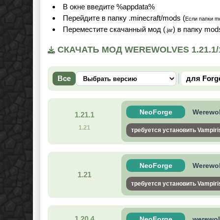
В окне введите %appdata%
Перейдите в папку .minecraft/mods (
Если папки mo
Переместите скачанный мод (
) в папку mod
.jar
СКАЧАТЬ МОД WEREWOLVES 1.21.1/
Все
для Forg
NeoForge
Werewolv
1.21.1
1.21
требуется установить Vampiri
NeoForge
Werewolv
1.21
требуется установить Vampiri
1.20.4
NeoForge
werewol