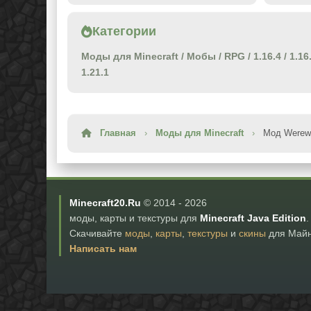
Категории
Моды для Minecraft
/
Мобы
/
RPG
/
1.16.4
/
1.16
1.21.1
Главная
›
Моды для Minecraft
›
Мод Werewo
Minecraft20.Ru
© 2014 -
2026
моды, карты и текстуры для
Minecraft Java Edition
.
Скачивайте
моды
,
карты
,
текстуры
и
скины
для Майн
Написать нам