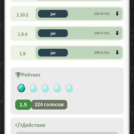
jar
1.10.2
[322,48 Kb]
jar
1.9.4
[328,27 Kb]
jar
1.9
[328,12 Kb]
Рейтинг
1.5
224
голосов
Действия