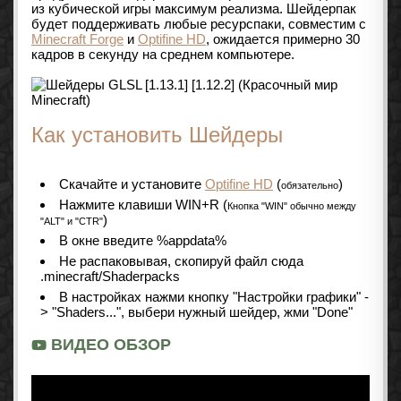
из кубической игры максимум реализма. Шейдерпак
будет поддерживать любые ресурспаки, совместим с
Minecraft Forge
и
Optifine HD
, ожидается примерно 30
кадров в секунду на среднем компьютере.
Как установить Шейдеры
Скачайте и установите
Optifine HD
(
)
обязательно
Нажмите клавиши WIN+R (
Кнопка "WIN" обычно между
)
"ALT" и "CTR"
В окне введите %appdata%
Не распаковывая, скопируй файл сюда
.minecraft/Shaderpacks
В настройках нажми кнопку "Настройки графики" -
> "Shaders...", выбери нужный шейдер, жми "Done"
ВИДЕО ОБЗОР