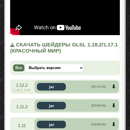
СКАЧАТЬ ШЕЙДЕРЫ GLSL 1.18.2/1.17.1
(КРАСОЧНЫЙ МИР)
Все
1.12.2
jar
[317,21 Kb]
1.12.1, 1.12
jar
1.11.2
[319,90 Kb]
jar
1.11
[319,88 Kb]