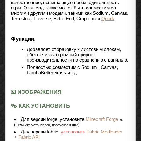
качественное, повышающее производительность
игры. Этот мод также может быть совместим со
многими другими модами, такими как
Sodium
, Canvas,
Terrestria, Traverse, BetterEnd, Croptopia и
Quark
.
Функции:
Добавляет отбраковку к листовым блокам,
обеспечивая огромный прирост
производительности по сравнению с ванилью.
Полностью совместим с
Sodium
, Canvas,
LambaBetterGrass и т.д.
ИЗОБРАЖЕНИЯ
КАК УСТАНОВИТЬ
Для версии forge: установите
Minecraft Forge
(
)
Если уже установлен, пропускаем шаг
Для версии fabric:
установить
Fabric Modloader
+
Fabric API