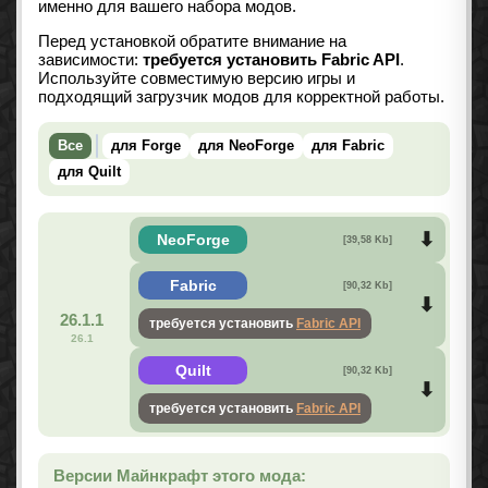
именно для вашего набора модов.
Перед установкой обратите внимание на
зависимости:
требуется установить Fabric API
.
Используйте совместимую версию игры и
подходящий загрузчик модов для корректной работы.
Все
для Forge
для NeoForge
для Fabric
для Quilt
NeoForge
[39,58 Kb]
Fabric
[90,32 Kb]
26.1.1
требуется установить
Fabric API
26.1
Quilt
[90,32 Kb]
требуется установить
Fabric API
Версии Майнкрафт этого мода: