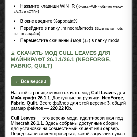
Нажмите клавиши WIN+R (
Кнопка «WIN» обычно между
)
«ALT» и «CTR»
В окне введите %appdata%
Перейдите в папку .minecraft/mods (
Если папки mods
)
нет, то создайте
Переместите скачанный мод (
) в папку mods
.jar
СКАЧАТЬ МОД CULL LEAVES ДЛЯ
МАЙНКРАФТ 26.1.1/26.1 (NEOFORGE,
FABRIC, QUILT)
← Все версии
На этой странице можно скачать мод
Cull Leaves
для
Майнкрафт 26.1.1
. Доступные загрузчики:
NeoForge,
Fabric, Quilt
. Всего файлов для этой версии:
3
, общий
размер файлов —
220,22 Kb
.
Cull Leaves
— это версия мода, адаптированная под
Minecraft
26.1.1
. Здесь собраны доступные сборки
для установки на совместимый клиент или сервер.
Перед скачиванием проверьте, какой загрузчик нужен