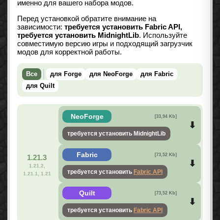
именно для вашего набора модов.
Перед установкой обратите внимание на
зависимости:
требуется установить Fabric API,
требуется установить MidnightLib
. Используйте
совместимую версию игры и подходящий загрузчик
модов для корректной работы.
Все
для Forge
для NeoForge
для Fabric
для Quilt
NeoForge
[33,94 Kb]
требуется установить MidnightLib
Fabric
[73,52 Kb]
1.21.3
1.21.2,
требуется установить
Fabric API
1.21.1, 1.21
Quilt
[73,52 Kb]
требуется установить
Fabric API