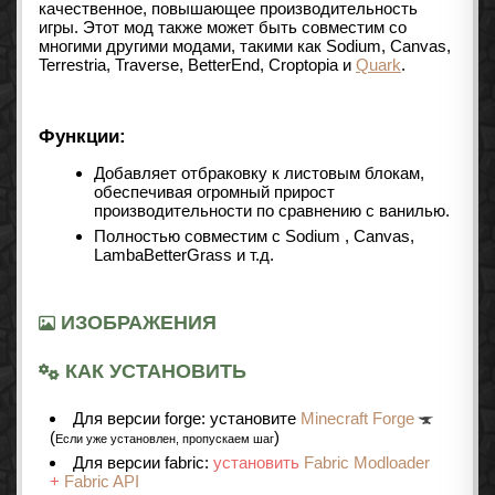
качественное, повышающее производительность
игры. Этот мод также может быть совместим со
многими другими модами, такими как
Sodium
, Canvas,
Terrestria, Traverse, BetterEnd, Croptopia и
Quark
.
Функции:
Добавляет отбраковку к листовым блокам,
обеспечивая огромный прирост
производительности по сравнению с ванилью.
Полностью совместим с
Sodium
, Canvas,
LambaBetterGrass и т.д.
ИЗОБРАЖЕНИЯ
КАК УСТАНОВИТЬ
Для версии forge: установите
Minecraft Forge
(
)
Если уже установлен, пропускаем шаг
Для версии fabric:
установить
Fabric Modloader
+
Fabric API