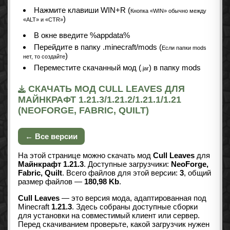
Нажмите клавиши WIN+R (
Кнопка «WIN» обычно между
)
«ALT» и «CTR»
В окне введите %appdata%
Перейдите в папку .minecraft/mods (
Если папки mods
)
нет, то создайте
Переместите скачанный мод (
) в папку mods
.jar
СКАЧАТЬ МОД CULL LEAVES ДЛЯ
МАЙНКРАФТ 1.21.3/1.21.2/1.21.1/1.21
(NEOFORGE, FABRIC, QUILT)
← Все версии
На этой странице можно скачать мод
Cull Leaves
для
Майнкрафт 1.21.3
. Доступные загрузчики:
NeoForge,
Fabric, Quilt
. Всего файлов для этой версии:
3
, общий
размер файлов —
180,98 Kb
.
Cull Leaves
— это версия мода, адаптированная под
Minecraft
1.21.3
. Здесь собраны доступные сборки
для установки на совместимый клиент или сервер.
Перед скачиванием проверьте, какой загрузчик нужен