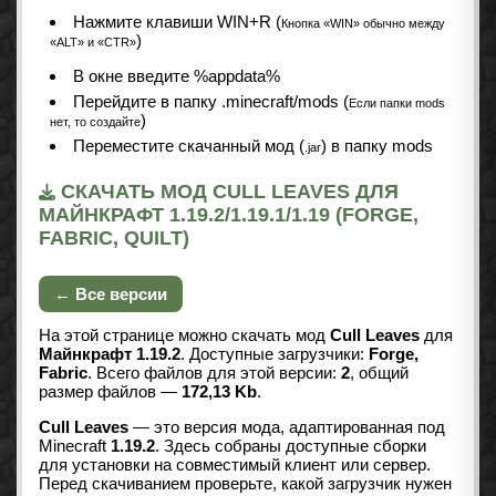
Нажмите клавиши WIN+R (
Кнопка «WIN» обычно между
)
«ALT» и «CTR»
В окне введите %appdata%
Перейдите в папку .minecraft/mods (
Если папки mods
)
нет, то создайте
Переместите скачанный мод (
) в папку mods
.jar
СКАЧАТЬ МОД CULL LEAVES ДЛЯ
МАЙНКРАФТ 1.19.2/1.19.1/1.19 (FORGE,
FABRIC, QUILT)
← Все версии
На этой странице можно скачать мод
Cull Leaves
для
Майнкрафт 1.19.2
. Доступные загрузчики:
Forge,
Fabric
. Всего файлов для этой версии:
2
, общий
размер файлов —
172,13 Kb
.
Cull Leaves
— это версия мода, адаптированная под
Minecraft
1.19.2
. Здесь собраны доступные сборки
для установки на совместимый клиент или сервер.
Перед скачиванием проверьте, какой загрузчик нужен