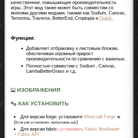
качественное, повышающее производительность
игры. Этот мод также может быть совместим со
многими другими модами, такими как
Sodium
, Canvas,
Terrestria, Traverse, BetterEnd, Croptopia и
Quark
.
Функции:
Добавляет отбраковку к листовым блокам,
обеспечивая огромный прирост
производительности по сравнению с ванилью.
Полностью совместим с
Sodium
, Canvas,
LambaBetterGrass и т.д.
ИЗОБРАЖЕНИЯ
КАК УСТАНОВИТЬ
Для версии forge: установите
Minecraft Forge
(
)
Если уже установлен, пропускаем шаг
Для версии fabric:
установить
Fabric Modloader
+
Fabric API