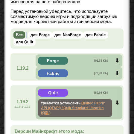
именно для вашего набора модов.
Перед установкой убедитесь, что используете
совместимую версию игры и подходящий загрузчик
модов для корректной работы этой версии мода.
Все
для Forge
для NeoForge
для Fabric
для Quilt
Forge
[92,35 Kb]
1.19.2
Fabric
[79,78 Kb]
Quilt
[80,08 Kb]
1.19.2
требуется установить
Quilted Fabric
1.19.1-1.19
API (QFAPI) / Quilt Standard Libraries
(QSL)
Версии Майнкрафт этого мода: