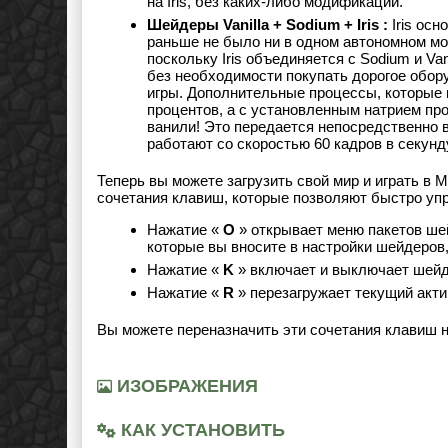
на Iris, без каких-либо модификаций.
Шейдеры
Vanilla + Sodium + Iris :
Iris осн
раньше не было ни в одном автономном мо
поскольку Iris объединяется с Sodium и Va
без необходимости покупать дорогое обо
игры. Дополнительные процессы, которые в
процентов, а с установленным натрием пр
ванили! Это передается непосредственно
работают со скоростью 60 кадров в секунд
Теперь вы можете загрузить свой мир и играть в 
сочетания клавиш, которые позволяют быстро уп
Нажатие «
O
» открывает меню пакетов ше
которые вы вносите в настройки шейдеров,
Нажатие «
K
» включает и выключает шей
Нажатие «
R
» перезагружает текущий акт
Вы можете переназначить эти сочетания клавиш 
ИЗОБРАЖЕНИЯ
КАК УСТАНОВИТЬ