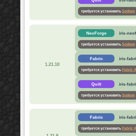
Quilt
iris-fab
требуется установить
Sodium
NeoForge
iris-neo
требуется установить
Sodium
Fabric
iris-fab
1.21.10
требуется установить
Fabric 
Quilt
iris-fab
требуется установить
Sodium
Fabric
iris-fab
требуется установить
Fabric 
1.21.9