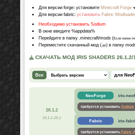
Для версии forge: установите
Minecraft Forge
Для версии fabric:
установить
Fabric Modloade
Необходимо установить
Sodium
В окне введите %appdata%
Перейдите в папку .minecraft/mods (
Если папки mo
Переместите скачанный мод (
) в папку mod
.jar
СКАЧАТЬ МОД IRIS SHADERS 26.1.2
Все
для NeoF
NeoForge
iris-neo
требуется установить
Sodium
26.1.2
26.1.1-26.1
Fabric
iris-fab
требуется установить
Fabric 