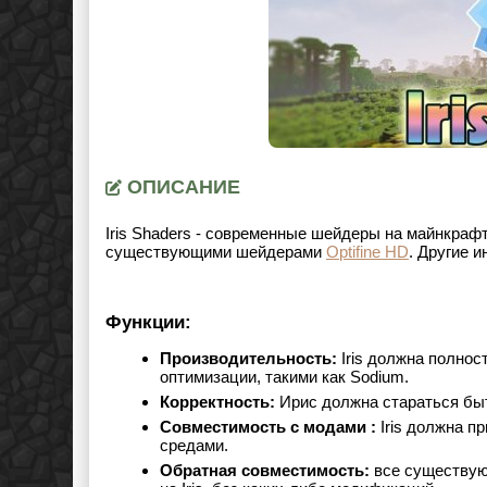
ОПИСАНИЕ
Iris Shaders
- современные шейдеры на майнкрафт 
существующими шейдерами
Optifine HD
. Другие 
Функции:
Производительность:
Iris должна полнос
оптимизации, такими как Sodium.
Корректность:
Ирис должна стараться быт
Совместимость с модами :
Iris должна п
средами.
Обратная совместимость:
все существую