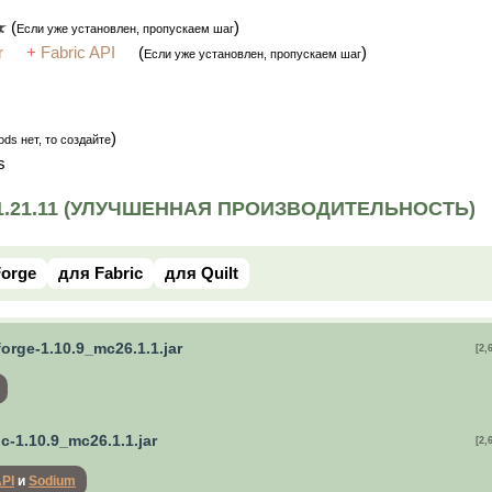
(
)
Если уже установлен, пропускаем шаг
r
+
Fabric API
(
)
Если уже установлен, пропускаем шаг
)
ds нет, то создайте
s
/1.21.11 (УЛУЧШЕННАЯ ПРОИЗВОДИТЕЛЬНОСТЬ)
orge
для Fabric
для Quilt
forge-1.10.9_mc26.1.1.jar
[2,
ric-1.10.9_mc26.1.1.jar
[2,
API
и
Sodium