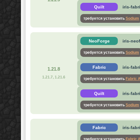
Quilt
iris-fab
требуется установить
Sodium
NeoForge
iris-neo
требуется установить
Sodium
Fabric
iris-fab
1.21.8
1.21.7, 1.21.6
требуется установить
Fabric 
Quilt
iris-fab
требуется установить
Sodium
Fabric
iris-fab
требуется установить
Fabric 