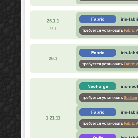
Fabric
iris-fab
26.1.1
26.1
требуется установить
Fabric 
Fabric
iris-fab
26.1
требуется установить
Fabric 
NeoForge
iris-neo
требуется установить
Sodium
Fabric
iris-fab
1.21.11
требуется установить
Fabric 