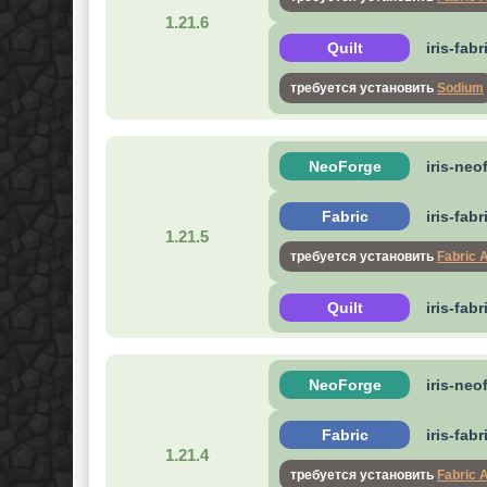
1.21.6
Quilt
iris-fab
требуется установить
Sodium
NeoForge
iris-neo
Fabric
iris-fab
1.21.5
требуется установить
Fabric 
Quilt
iris-fab
NeoForge
iris-neo
Fabric
iris-fab
1.21.4
требуется установить
Fabric 