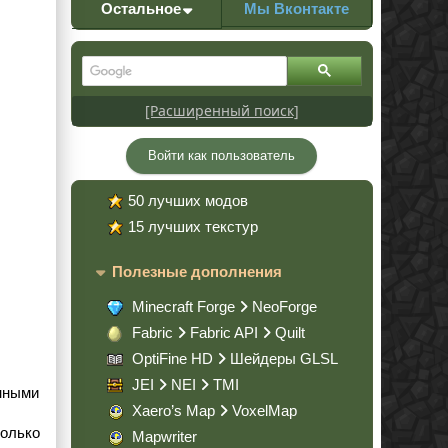
Остальное
Мы Вконтакте
[Расширенный поиск]
Войти как пользователь
50 лучших модов
15 лучших текстур
Полезные дополнения
Minecraft Forge
NeoForge
Fabric
Fabric API
Quilt
OptiFine HD
Шейдеры GLSL
JEI
NEI
TMI
анными
Xaero’s Map
VoxelMap
только
Mapwriter