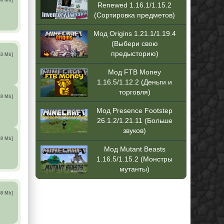
68 Mb]
Renewed 1.16.1/1.15.2
(Сортировка предметов)
Мод Origins 1.21.1/1.19.4
(Выбери свою
предысторию)
53 Mb]
Мод FTB Money
1.16.5/1.12.2 (Деньги и
торговля)
59 Mb]
Мод Presence Footstep
26.1.2/1.21.11 (Больше
звуков)
59 Mb]
Мод Mutant Beasts
1.16.5/1.15.2 (Монстры
мутанты)
58 Mb]