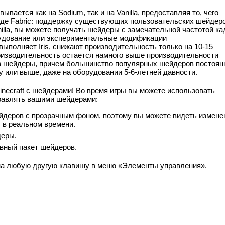
овывается как на Sodium, так и на Vanilla, предоставляя то, чего
де Fabric: поддержку существующих пользовательских шейдеро
nilla, вы можете получать шейдеры с замечательной частотой ка
рудование или экспериментальные модификации
ыполняет Iris, снижают производительность только на 10-15
оизводительность остается намного выше производительности
 в шейдеры, причем большинство популярных шейдеров постоян
у или выше, даже на оборудовании 5-6-летней давности.
Minecraft с шейдерами! Во время игры вы можете использовать
равлять вашими шейдерами:
йдеров с прозрачным фоном, поэтому вы можете видеть измене
 в реальном времени.
деры.
ивный пакет шейдеров.
на любую другую клавишу в меню «Элементы управления».