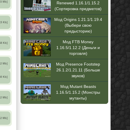
03 Mb]
Renewed 1.16.1/1.15.2
(Сортировка предметов)
Мод Origins 1.21.1/1.19.4
15 Kb]
(Выбери свою
предысторию)
Мод FTB Money
68 Kb]
1.16.5/1.12.2 (Деньги и
торговля)
12 Mb]
Мод Presence Footstep
26.1.2/1.21.11 (Больше
звуков)
50 Kb]
Мод Mutant Beasts
1.16.5/1.15.2 (Монстры
12 Mb]
мутанты)
12 Mb]