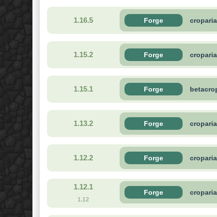
1.16.5
Forge
croparia
1.15.2
Forge
cropari
1.15.1
Forge
betacrop
1.13.2
Forge
cropari
1.12.2
Forge
cropari
1.12.1
Forge
cropari
1.12