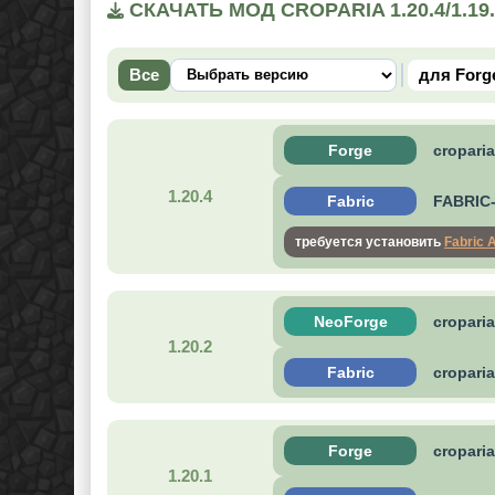
СКАЧАТЬ МОД CROPARIA 1.20.4/1.19
Все
для Forg
Forge
croparia
1.20.4
Fabric
FABRIC-C
требуется установить
Fabric 
NeoForge
croparia
1.20.2
Fabric
croparia
Forge
croparia
1.20.1