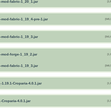
-mod-fabric-1_20_1.jar
[1,
-mod-fabric-1_19_4-pre-1.jar
[545,
-mod-fabric-1_19_3.jar
[541,
a-mod-forge-1_19_2.jar
[1,
-mod-fabric-1_19_3.jar
[540,
.19.1-Croparia-4.0.1.jar
[1,
Croparia-4.0.1.jar
[1,