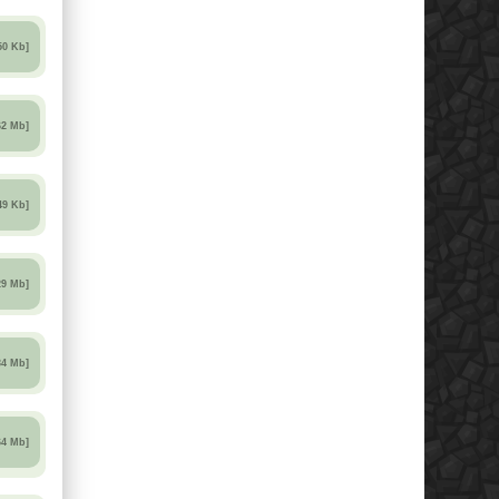
50 Kb]
62 Mb]
49 Kb]
29 Mb]
34 Mb]
64 Mb]