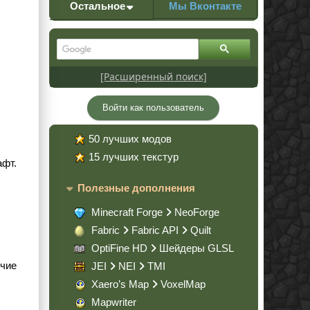
Остальное
Мы Вконтакте
[Расширенный поиск]
Войти как пользователь
50 лучших модов
15 лучших текстур
афт.
Полезные дополнения
Minecraft Forge
NeoForge
Fabric
Fabric API
Quilt
OptiFine HD
Шейдеры GLSL
очие
JEI
NEI
TMI
Xaero’s Map
VoxelMap
Mapwriter