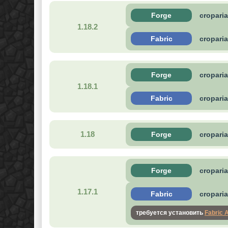
Forge
cropari
1.18.2
Fabric
croparia
Forge
cropari
1.18.1
Fabric
croparia
1.18
Forge
cropari
Forge
cropari
1.17.1
Fabric
croparia
требуется установить
Fabric 