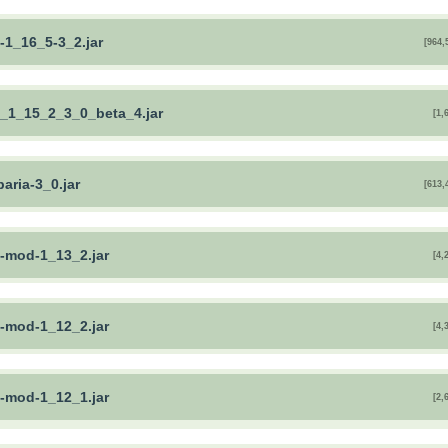
-1_16_5-3_2.jar
[964,
a_1_15_2_3_0_beta_4.jar
[1,
aria-3_0.jar
[613,
a-mod-1_13_2.jar
[4,
a-mod-1_12_2.jar
[4,
a-mod-1_12_1.jar
[2,