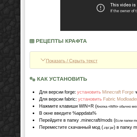
РЕЦЕПТЫ КРАФТА
Показать / Скрыть текст
КАК УСТАНОВИТЬ
Для версии forge:
установить
Minecraft Forge
Для версии fabric:
установить
Fabric Modloade
Нажмите клавиши WIN+R (
Кнопка «WIN» обычно ме
В окне введите %appdata%
Перейдите в папку .minecraft/mods (
Если папки mo
Переместите скачанный мод (
) в папку 
.zip/.jar