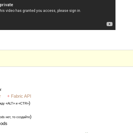
r
+
Fabric API
)
жду «ALT» и «CTR»
)
ds нет, то создайте
mods