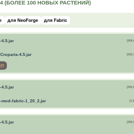
.4 (БОЛЕЕ 100 НОВЫХ РАСТЕНИЙ)
e
для NeoForge
для Fabric
-4.5.jar
[359,
roparia-4.5.jar
[530,
API
-4.5.jar
[359,
-mod-fabric-1_20_2.jar
[1,
-4.5.jar
[359,