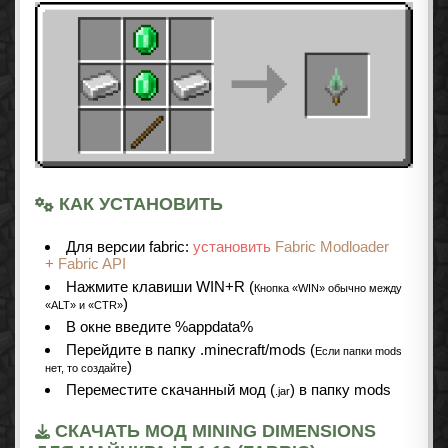
КАК УСТАНОВИТЬ
Для версии fabric:
установить
Fabric Modloader
+
Fabric API
Нажмите клавиши WIN+R (
Кнопка «WIN» обычно между
)
«ALT» и «CTR»
В окне введите %appdata%
Перейдите в папку .minecraft/mods (
Если папки mods
)
нет, то создайте
Переместите скачанный мод (
) в папку mods
.jar
СКАЧАТЬ МОД MINING DIMENSIONS