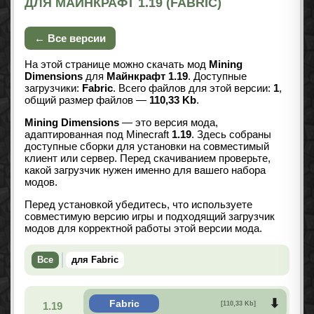
ДЛЯ МАЙНКРАФТ 1.19 (FABRIC)
← Все версии
На этой странице можно скачать мод
Mining
Dimensions
для
Майнкрафт 1.19
. Доступные
загрузчики:
Fabric
. Всего файлов для этой версии:
1
,
общий размер файлов —
110,33 Kb
.
Mining Dimensions
— это версия мода,
адаптированная под Minecraft
1.19
. Здесь собраны
доступные сборки для установки на совместимый
клиент или сервер. Перед скачиванием проверьте,
какой загрузчик нужен именно для вашего набора
модов.
Перед установкой убедитесь, что используете
совместимую версию игры и подходящий загрузчик
модов для корректной работы этой версии мода.
Все
для Fabric
Fabric
1.19
[110,33 Kb]