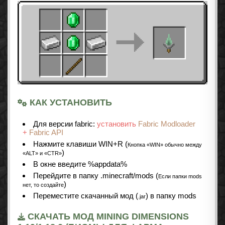
КАК УСТАНОВИТЬ
Для версии fabric:
установить
Fabric Modloader
+
Fabric API
Нажмите клавиши WIN+R (
Кнопка «WIN» обычно между
)
«ALT» и «CTR»
В окне введите %appdata%
Перейдите в папку .minecraft/mods (
Если папки mods
)
нет, то создайте
Переместите скачанный мод (
) в папку mods
.jar
СКАЧАТЬ МОД MINING DIMENSIONS