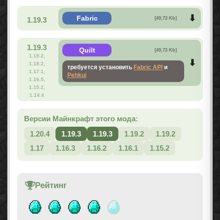
Fabric
1.19.3
[49,73 Kb]
1.19.3
Quilt
[49,73 Kb]
1.19.2,
1.18.2,
требуется установить
Fabric API
и
1.17.1,
Pehkui
1.16.5,
1.15.2,
1.14.4
Версии Майнкрафт этого мода:
1.20.4
1.19.3
1.19.3
1.19.2
1.19.2
1.17
1.16.3
1.16.2
1.16.1
1.15.2
Рейтинг