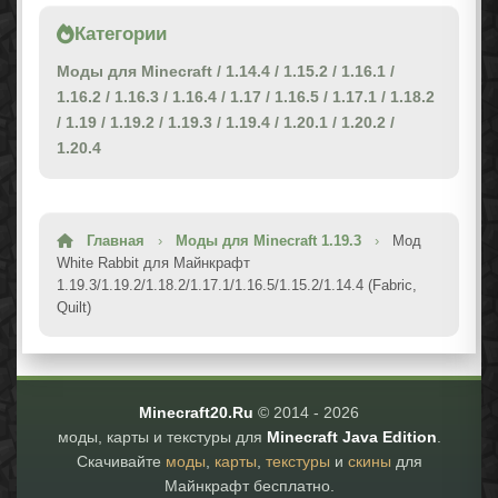
Категории
Моды для Minecraft
/
1.14.4
/
1.15.2
/
1.16.1
/
1.16.2
/
1.16.3
/
1.16.4
/
1.17
/
1.16.5
/
1.17.1
/
1.18.2
/
1.19
/
1.19.2
/
1.19.3
/
1.19.4
/
1.20.1
/
1.20.2
/
1.20.4
Главная
›
Моды для Minecraft 1.19.3
›
Мод
White Rabbit для Майнкрафт
1.19.3/1.19.2/1.18.2/1.17.1/1.16.5/1.15.2/1.14.4 (Fabric,
Quilt)
Minecraft20.Ru
© 2014 -
2026
моды, карты и текстуры для
Minecraft Java Edition
.
Скачивайте
моды
,
карты
,
текстуры
и
скины
для
Майнкрафт бесплатно.