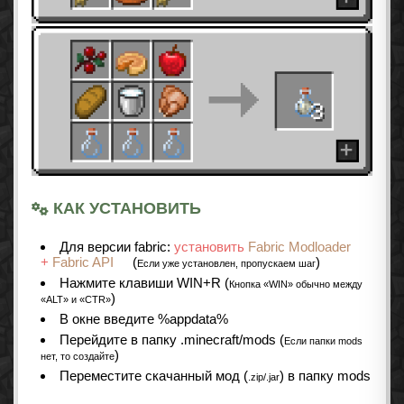
КАК УСТАНОВИТЬ
Для версии fabric:
установить
Fabric Modloader
+
Fabric API
(
)
Если уже установлен, пропускаем шаг
Нажмите клавиши WIN+R (
Кнопка «WIN» обычно между
)
«ALT» и «CTR»
В окне введите %appdata%
Перейдите в папку .minecraft/mods (
Если папки mods
)
нет, то создайте
Переместите скачанный мод (
) в папку mods
.zip/.jar