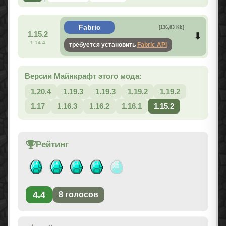
Fabric
[136,83 Kb]
1.15.2
1.14.4
требуется установить
Fabric API
Версии Майнкрафт этого мода:
1.20.4
1.19.3
1.19.3
1.19.2
1.19.2
1.17
1.16.3
1.16.2
1.16.1
1.15.2
Рейтинг
4.4
8
голосов