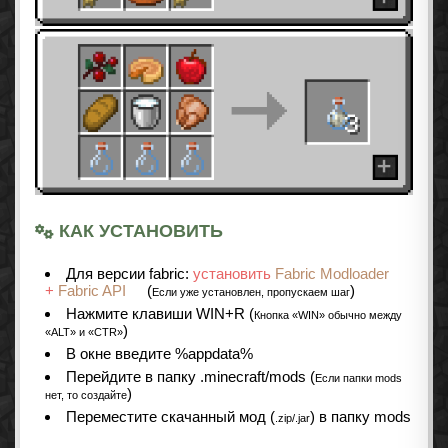
КАК УСТАНОВИТЬ
Для версии fabric:
установить
Fabric Modloader
+
Fabric API
(
)
Если уже установлен, пропускаем шаг
Нажмите клавиши WIN+R (
Кнопка «WIN» обычно между
)
«ALT» и «CTR»
В окне введите %appdata%
Перейдите в папку .minecraft/mods (
Если папки mods
)
нет, то создайте
Переместите скачанный мод (
) в папку mods
.zip/.jar