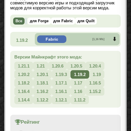
совместимую версию игры и подходящий загрузчик
модов для корректной работы этой версии мода.
Все
для Forge
для Fabric
для Quilt
Fabric
1.19.2
[1,16 Mb]
Версии Майнкрафт этого мода:
1.21.1
1.21
1.20.6
1.20.5
1.20.4
1.20.2
1.20.1
1.19.3
1.19.2
1.19
1.18.2
1.18.1
1.17.1
1.17
1.16.5
1.16.4
1.16.2
1.16.1
1.16
1.15.2
1.14.4
1.12.2
1.12.1
1.11.2
Рейтинг