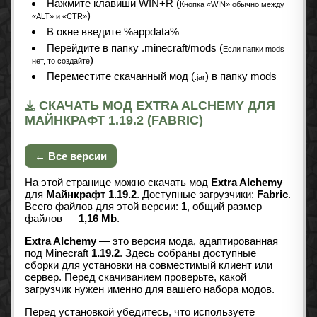
Нажмите клавиши WIN+R (
Кнопка «WIN» обычно между
)
«ALT» и «CTR»
В окне введите %appdata%
Перейдите в папку .minecraft/mods (
Если папки mods
)
нет, то создайте
Переместите скачанный мод (
) в папку mods
.jar
СКАЧАТЬ МОД EXTRA ALCHEMY ДЛЯ
МАЙНКРАФТ 1.19.2 (FABRIC)
← Все версии
На этой странице можно скачать мод
Extra Alchemy
для
Майнкрафт 1.19.2
. Доступные загрузчики:
Fabric
.
Всего файлов для этой версии:
1
, общий размер
файлов —
1,16 Mb
.
Extra Alchemy
— это версия мода, адаптированная
под Minecraft
1.19.2
. Здесь собраны доступные
сборки для установки на совместимый клиент или
сервер. Перед скачиванием проверьте, какой
загрузчик нужен именно для вашего набора модов.
Перед установкой убедитесь, что используете