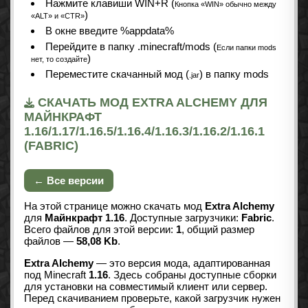
Нажмите клавиши WIN+R (
Кнопка «WIN» обычно между
)
«ALT» и «CTR»
В окне введите %appdata%
Перейдите в папку .minecraft/mods (
Если папки mods
)
нет, то создайте
Переместите скачанный мод (
) в папку mods
.jar
СКАЧАТЬ МОД EXTRA ALCHEMY ДЛЯ
МАЙНКРАФТ
1.16/1.17/1.16.5/1.16.4/1.16.3/1.16.2/1.16.1
(FABRIC)
← Все версии
На этой странице можно скачать мод
Extra Alchemy
для
Майнкрафт 1.16
. Доступные загрузчики:
Fabric
.
Всего файлов для этой версии:
1
, общий размер
файлов —
58,08 Kb
.
Extra Alchemy
— это версия мода, адаптированная
под Minecraft
1.16
. Здесь собраны доступные сборки
для установки на совместимый клиент или сервер.
Перед скачиванием проверьте, какой загрузчик нужен