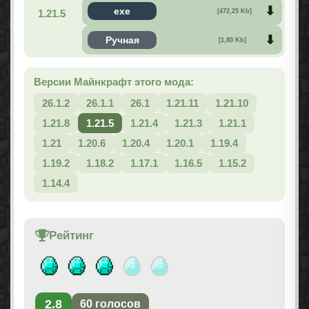
exe
1.21.5
[472,25 Kb]
Ручная
[1,80 Kb]
Версии Майнкрафт этого мода:
26.1.2
26.1.1
26.1
1.21.11
1.21.10
1.21.8
1.21.5
1.21.4
1.21.3
1.21.1
1.21
1.20.6
1.20.4
1.20.1
1.19.4
1.19.2
1.18.2
1.17.1
1.16.5
1.15.2
1.14.4
Рейтинг
2.8
60
голосов