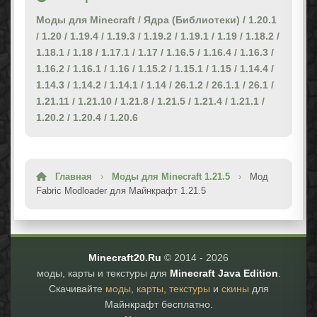
Моды для Minecraft
/
Ядра (Библиотеки)
/
1.20.1
/
1.20
/
1.19.4
/
1.19.3
/
1.19.2
/
1.19.1
/
1.19
/
1.18.2
/
1.18.1
/
1.18
/
1.17.1
/
1.17
/
1.16.5
/
1.16.4
/
1.16.3
/
1.16.2
/
1.16.1
/
1.16
/
1.15.2
/
1.15.1
/
1.15
/
1.14.4
/
1.14.3
/
1.14.2
/
1.14.1
/
1.14
/
26.1.2
/
26.1.1
/
26.1
/
1.21.11
/
1.21.10
/
1.21.8
/
1.21.5
/
1.21.4
/
1.21.1
/
1.20.2
/
1.20.4
/
1.20.6
Главная
›
Моды для Minecraft 1.21.5
›
Мод
Fabric Modloader для Майнкрафт 1.21.5
Minecraft20.Ru
© 2014 -
2026
моды, карты и текстуры для
Minecraft Java Edition
.
Скачивайте
моды
,
карты
,
текстуры
и
скины
для
Майнкрафт бесплатно.