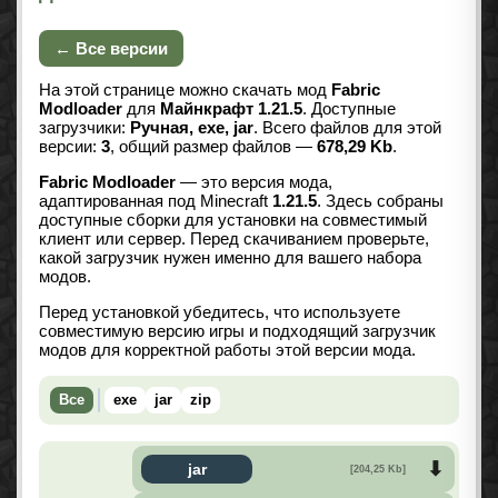
← Все версии
На этой странице можно скачать мод
Fabric
Modloader
для
Майнкрафт 1.21.5
. Доступные
загрузчики:
Ручная, exe, jar
. Всего файлов для этой
версии:
3
, общий размер файлов —
678,29 Kb
.
Fabric Modloader
— это версия мода,
адаптированная под Minecraft
1.21.5
. Здесь собраны
доступные сборки для установки на совместимый
клиент или сервер. Перед скачиванием проверьте,
какой загрузчик нужен именно для вашего набора
модов.
Перед установкой убедитесь, что используете
совместимую версию игры и подходящий загрузчик
модов для корректной работы этой версии мода.
Все
exe
jar
zip
jar
[204,25 Kb]