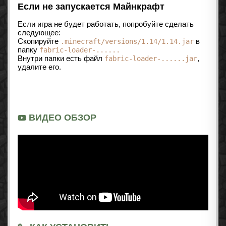
Если не запускается Майнкрафт
Если игра не будет работать, попробуйте сделать
следующее:
Скопируйте
в
.minecraft/versions/1.14/1.14.jar
папку
fabric-loader-......
Внутри папки есть файл
,
fabric-loader-......jar
удалите его.
ВИДЕО ОБЗОР