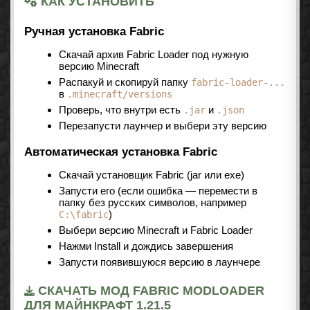
КАК УСТАНОВИТЬ
Ручная установка Fabric
Скачай архив Fabric Loader под нужную
версию Minecraft
Распакуй и скопируй папку
fabric-loader-...
в
.minecraft/versions
Проверь, что внутри есть
и
.jar
.json
Перезапусти лаунчер и выбери эту версию
Автоматическая установка Fabric
Скачай установщик Fabric (jar или exe)
Запусти его (если ошибка — перемести в
папку без русских символов, например
)
C:\fabric
Выбери версию Minecraft и Fabric Loader
Нажми Install и дождись завершения
Запусти появившуюся версию в лаунчере
СКАЧАТЬ МОД FABRIC MODLOADER
ДЛЯ МАЙНКРАФТ 1.21.5