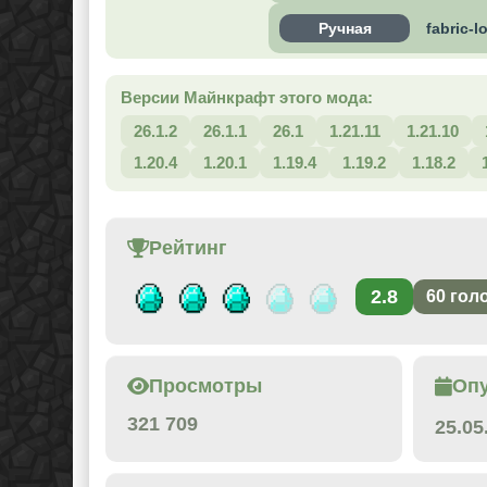
Ручная
fabric-l
Версии Майнкрафт этого мода:
26.1.2
26.1.1
26.1
1.21.11
1.21.10
1.20.4
1.20.1
1.19.4
1.19.2
1.18.2
Рейтинг
2.8
60
гол
Просмотры
Оп
321 709
25.05