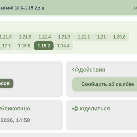
oader-0.18.6-1.15.2.zip
[1,
1.21.8
1.21.5
1.21.4
1.21.3
1.21.1
1.21
1.20.6
1.17.1
1.16.5
1.15.2
1.14.4
Действия
осов
Сообщить об ошибке
убликовано
Поделиться
.2026, 14:50