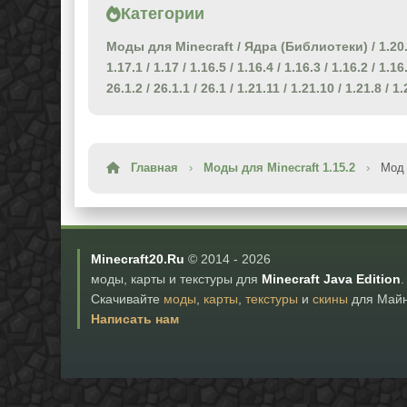
Категории
Моды для Minecraft
/
Ядра (Библиотеки)
/
1.20
1.17.1
/
1.17
/
1.16.5
/
1.16.4
/
1.16.3
/
1.16.2
/
1.16
26.1.2
/
26.1.1
/
26.1
/
1.21.11
/
1.21.10
/
1.21.8
/
1.
Главная
›
Моды для Minecraft 1.15.2
›
Мод 
Minecraft20.Ru
© 2014 -
2026
моды, карты и текстуры для
Minecraft Java Edition
.
Скачивайте
моды
,
карты
,
текстуры
и
скины
для Майн
Написать нам