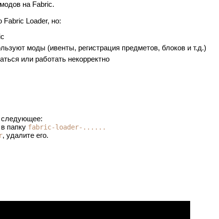
одов на Fabric.
Fabric Loader, но:
ic
ьзуют моды (ивенты, регистрация предметов, блоков и т.д.)
аться или работать некорректно
ь следующее:
в папку
fabric-loader-......
, удалите его.
r