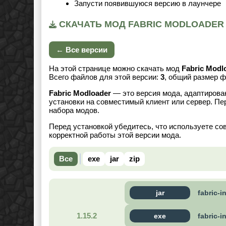
Запусти появившуюся версию в лаунчере
СКАЧАТЬ МОД FABRIC MODLOADER 
← Все версии
На этой странице можно скачать мод
Fabric Modl
Всего файлов для этой версии:
3
, общий размер 
Fabric Modloader
— это версия мода, адаптирован
установки на совместимый клиент или сервер. Пе
набора модов.
Перед установкой убедитесь, что используете со
корректной работы этой версии мода.
Все
exe
jar
zip
jar
fabric-in
1.15.2
exe
fabric-i