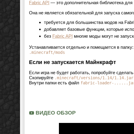
Fabric API
— это дополнительная библиотека для м
Она не является обязательной для запуска самого 
требуется для большинства модов на Fabr
добавляет базовые функции, которые испол
без
Fabric API
многие моды могут не запуск
Устанавливается отдельно и помещается в папку:
.minecraft/mods
Если не запускается Майнкрафт
Если игра не будет работать, попробуйте сделат
Скопируйте
.minecraft/versions/1.14/1.14.jar
Внутри папки есть файл
fabric-loader-......ja
ВИДЕО ОБЗОР