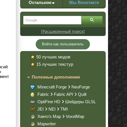
Остальное
Мы Вконтакте
[Расширенный поиск]
Войти как пользователь
50 лучших модов
15 лучших текстур
рсий
ы
омент
Полезные дополнения
Minecraft Forge
NeoForge
Fabric
Fabric API
Quilt
OptiFine HD
Шейдеры GLSL
JEI
NEI
TMI
Xaero’s Map
VoxelMap
Mapwriter