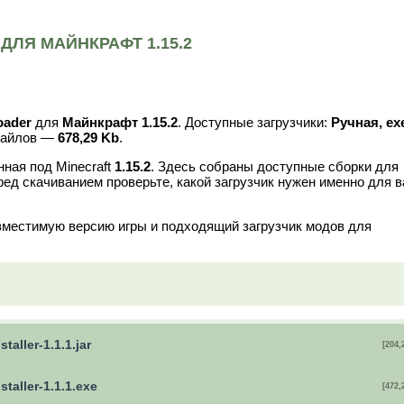
ДЛЯ МАЙНКРАФТ 1.15.2
oader
для
Майнкрафт 1.15.2
. Доступные загрузчики:
Ручная, exe
файлов —
678,29 Kb
.
ная под Minecraft
1.15.2
. Здесь собраны доступные сборки для
ред скачиванием проверьте, какой загрузчик нужен именно для 
вместимую версию игры и подходящий загрузчик модов для
staller-1.1.1.jar
[204,
nstaller-1.1.1.exe
[472,