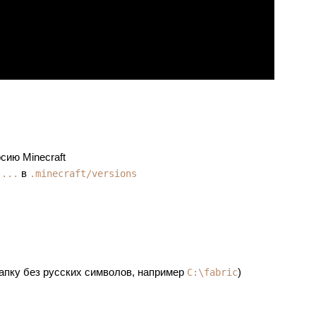
сию Minecraft
в
-...
.minecraft/versions
папку без русских символов, например
)
C:\fabric