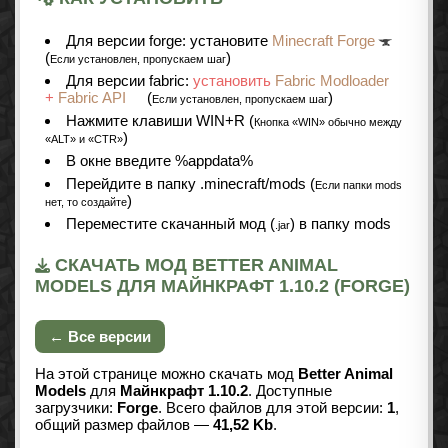
Для версии forge: установите
Minecraft Forge
(
)
Если установлен, пропускаем шаг
Для версии fabric:
установить
Fabric Modloader
+
Fabric API
(
)
Если установлен, пропускаем шаг
Нажмите клавиши WIN+R (
Кнопка «WIN» обычно между
)
«ALT» и «CTR»
В окне введите %appdata%
Перейдите в папку .minecraft/mods (
Если папки mods
)
нет, то создайте
Переместите скачанный мод (
) в папку mods
.jar
СКАЧАТЬ МОД BETTER ANIMAL
MODELS ДЛЯ МАЙНКРАФТ 1.10.2 (FORGE)
← Все версии
На этой странице можно скачать мод
Better Animal
Models
для
Майнкрафт 1.10.2
. Доступные
загрузчики:
Forge
. Всего файлов для этой версии:
1
,
общий размер файлов —
41,52 Kb
.