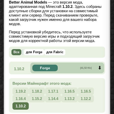
Better Animal Models
— это версия мода,
адаптированная под Minecraft
1.10.2
. Здесь собраны
доступные сборки для установки на совместимый
клиент или сервер. Перед скачиванием проверьте,
какой загрузчик нужен именно для вашего набора
модов.
Перед установкой убедитесь, что используете
совместимую версию игры и подходящий загрузчик
модов для корректной работы этой версии мода.
Все
для Forge
для Fabric
Forge
1.10.2
[41,52 Kb]
Версии Майнкрафт этого мода:
1.19.2
1.18.2
1.17.1
1.16.5
1.16.5
1.16.4
1.15.2
1.14.4
1.13.2
1.12.2
1.10.2