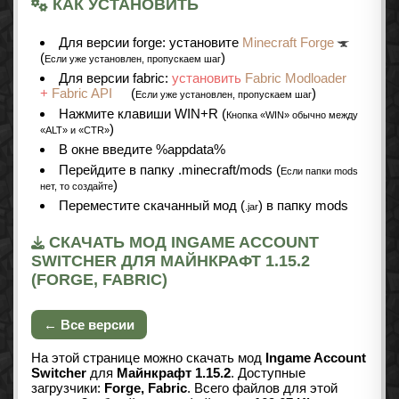
КАК УСТАНОВИТЬ
Для версии forge: установите
Minecraft Forge
(
)
Если уже установлен, пропускаем шаг
Для версии fabric:
установить
Fabric Modloader
+
Fabric API
(
)
Если уже установлен, пропускаем шаг
Нажмите клавиши WIN+R (
Кнопка «WIN» обычно между
)
«ALT» и «CTR»
В окне введите %appdata%
Перейдите в папку .minecraft/mods (
Если папки mods
)
нет, то создайте
Переместите скачанный мод (
) в папку mods
.jar
СКАЧАТЬ МОД INGAME ACCOUNT
SWITCHER ДЛЯ МАЙНКРАФТ 1.15.2
(FORGE, FABRIC)
← Все версии
На этой странице можно скачать мод
Ingame Account
Switcher
для
Майнкрафт 1.15.2
. Доступные
загрузчики:
Forge, Fabric
. Всего файлов для этой