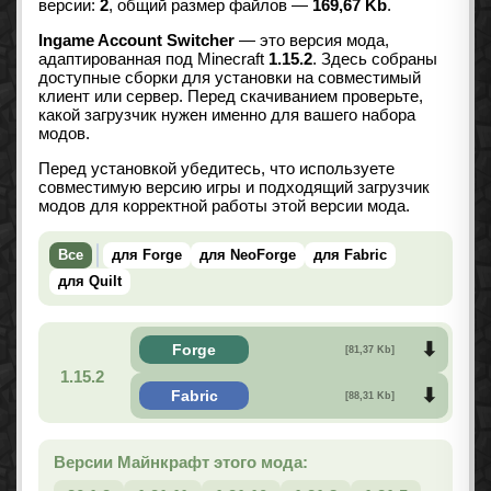
версии:
2
, общий размер файлов —
169,67 Kb
.
Ingame Account Switcher
— это версия мода,
адаптированная под Minecraft
1.15.2
. Здесь собраны
доступные сборки для установки на совместимый
клиент или сервер. Перед скачиванием проверьте,
какой загрузчик нужен именно для вашего набора
модов.
Перед установкой убедитесь, что используете
совместимую версию игры и подходящий загрузчик
модов для корректной работы этой версии мода.
Все
для Forge
для NeoForge
для Fabric
для Quilt
Forge
[81,37 Kb]
1.15.2
Fabric
[88,31 Kb]
Версии Майнкрафт этого мода: