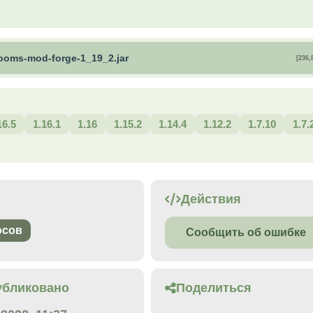
rooms-mod-forge-1_19_2.jar
[236,
16.5
1.16.1
1.16
1.15.2
1.14.4
1.12.2
1.7.10
1.7.
Действия
осов
Сообщить об ошибке
убликовано
Поделиться