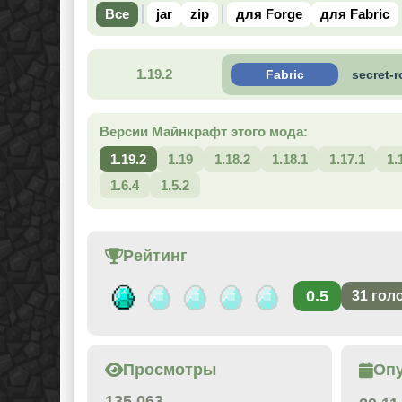
Все
jar
zip
для Forge
для Fabric
1.19.2
Fabric
secret-
Версии Майнкрафт этого мода:
1.19.2
1.19
1.18.2
1.18.1
1.17.1
1.
1.6.4
1.5.2
Рейтинг
0.5
31
гол
Просмотры
Оп
135 063