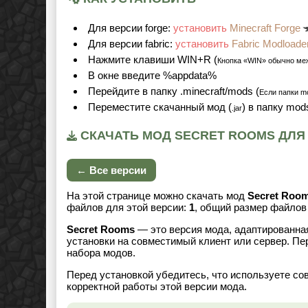
Для версии forge:
установить
Minecraft Forge
Для версии fabric:
установить
Fabric Modloade
Нажмите клавиши WIN+R (
Кнопка «WIN» обычно ме
В окне введите %appdata%
Перейдите в папку .minecraft/mods (
Если папки mo
Переместите скачанный мод (
) в папку mod
.jar
СКАЧАТЬ МОД SECRET ROOMS ДЛЯ М
← Все версии
На этой странице можно скачать мод
Secret Roo
файлов для этой версии:
1
, общий размер файло
Secret Rooms
— это версия мода, адаптированная
установки на совместимый клиент или сервер. Пе
набора модов.
Перед установкой убедитесь, что используете со
корректной работы этой версии мода.