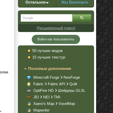
Остальное
Мы Вконтакте
[Расширенный поиск]
Войти как пользователь
50 лучших модов
15 лучших текстур
Полезные дополнения
полки
Minecraft Forge
NeoForge
Fabric
Fabric API
Quilt
OptiFine HD
Шейдеры GLSL
JEI
NEI
TMI
Xaero’s Map
VoxelMap
Mapwriter
ь