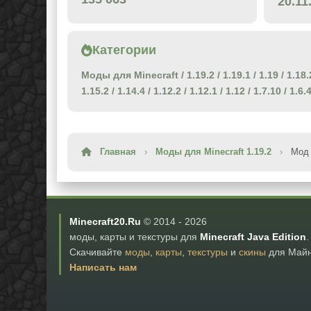
20.11
Категории
Моды для Minecraft
/
1.19.2
/
1.19.1
/
1.19
/
1.18.
1.15.2
/
1.14.4
/
1.12.2
/
1.12.1
/
1.12
/
1.7.10
/
1.6.
Главная
›
Моды для Minecraft 1.19.2
›
Мод 
Minecraft20.Ru
© 2014 -
2026
моды, карты и текстуры для
Minecraft Java Edition
.
Скачивайте
моды
,
карты
,
текстуры
и
скины
для Майн
Написать нам