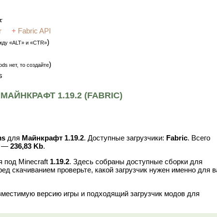
r
+
Fabric API
)
жду «ALT» и «CTR»
)
ds нет, то создайте
s
АЙНКРАФТ 1.19.2 (FABRIC)
ms
для
Майнкрафт 1.19.2
. Доступные загрузчики:
Fabric
. Всего
в —
236,83 Kb
.
 под Minecraft
1.19.2
. Здесь собраны доступные сборки для
ред скачиванием проверьте, какой загрузчик нужен именно для 
вместимую версию игры и подходящий загрузчик модов для