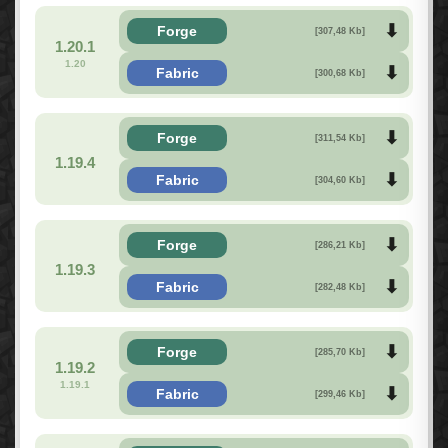
Forge
[307,48 Kb]
1.20.1
1.20
Fabric
[300,68 Kb]
Forge
[311,54 Kb]
1.19.4
Fabric
[304,60 Kb]
Forge
[286,21 Kb]
1.19.3
Fabric
[282,48 Kb]
Forge
[285,70 Kb]
1.19.2
1.19.1
Fabric
[299,46 Kb]