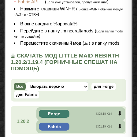
+
Fabric API
(
)
Если уже установлен, пропускаем шаг
Нажмите клавиши WIN+R (
Кнопка «WIN» обычно между
)
«ALT» и «CTR»
В окне введите %appdata%
Перейдите в папку .minecraft/mods (
Если папки mods
)
нет, то создайте
Переместите скачанный мод (
) в папку mods
.jar
СКАЧАТЬ МОД LITTLE MAID REBIRTH
1.20.2/1.19.4 (ГОРНИЧНЫЕ СПЕШАТ НА
ПОМОЩЬ)
Все
для Forge
для Fabric
Forge
[308,18 Kb]
1.20.2
Fabric
[301,39 Kb]