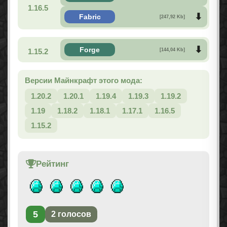
1.16.5
Fabric
[247,92 Kb]
Forge
1.15.2
[144,04 Kb]
Версии Майнкрафт этого мода:
1.20.2
1.20.1
1.19.4
1.19.3
1.19.2
1.19
1.18.2
1.18.1
1.17.1
1.16.5
1.15.2
Рейтинг
5
2
голосов