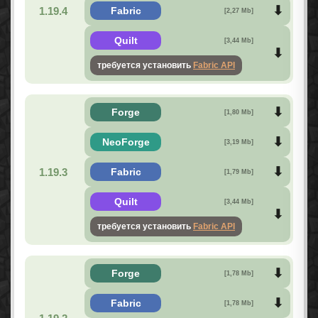
1.19.4
Fabric
[2,27 Mb]
Quilt
[3,44 Mb]
требуется установить
Fabric API
Forge
[1,80 Mb]
NeoForge
[3,19 Mb]
1.19.3
Fabric
[1,79 Mb]
Quilt
[3,44 Mb]
требуется установить
Fabric API
Forge
[1,78 Mb]
Fabric
[1,78 Mb]