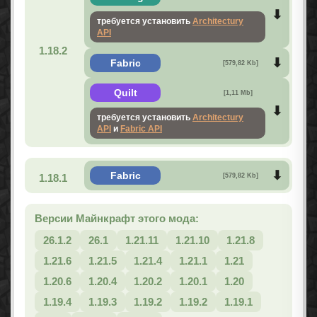
требуется установить
Architectury
API
1.18.2
Fabric
[579,82 Kb]
Quilt
[1,11 Mb]
требуется установить
Architectury
API
и
Fabric API
Fabric
1.18.1
[579,82 Kb]
Версии Майнкрафт этого мода:
26.1.2
26.1
1.21.11
1.21.10
1.21.8
1.21.6
1.21.5
1.21.4
1.21.1
1.21
1.20.6
1.20.4
1.20.2
1.20.1
1.20
1.19.4
1.19.3
1.19.2
1.19.2
1.19.1