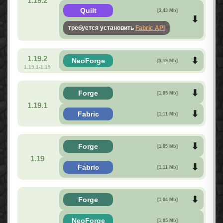
1.19.2
Quilt
[3,43 Mb]
требуется установить
Fabric API
1.19.2
NeoForge
[3,19 Mb]
1.19.1-1.19
Forge
[1,05 Mb]
1.19.1
Fabric
[1,11 Mb]
Forge
[1,05 Mb]
1.19
Fabric
[1,11 Mb]
Forge
[1,04 Mb]
NeoForge
[1,05 Mb]