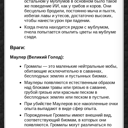
остальном у мублумов в основном было такое
же поведение ИИ, как у грибов и коров. Они
бесцельно бродили, постоянно мыча и пыхтя,
избегая лавы и утесов, достаточно высоких,
чтобы нанести урон при падении.
Когда пчела находится рядом с мублумом,
пчела попытается опылить цветы на мублуме
сзади.
Враги:
Маулер (Великий Голод):
Громилы — это маленькие нейтральные мобы,
обитающие исключительно в саваннах,
бесплодных землях и пустынных биомах.
Маулеры появляются естественным образом
над блоками травы или грязью в саванне,
грубой грязью или красным песком в
бесплодных землях или песком в пустыне.
При убийстве Маулеров все накопленные очки
опыта выпадают в виде сфер опыта.
Порожденные Громилы имеют внешний вид,
соответствующий биомам, в которых они
появляются. Громилы могут различаться по