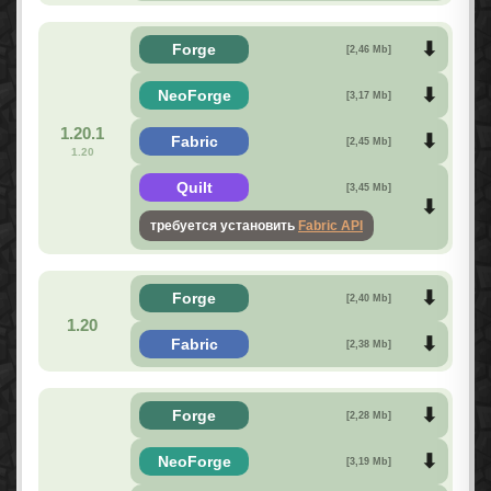
Forge
[2,46 Mb]
NeoForge
[3,17 Mb]
1.20.1
Fabric
[2,45 Mb]
1.20
Quilt
[3,45 Mb]
требуется установить
Fabric API
Forge
[2,40 Mb]
1.20
Fabric
[2,38 Mb]
Forge
[2,28 Mb]
NeoForge
[3,19 Mb]