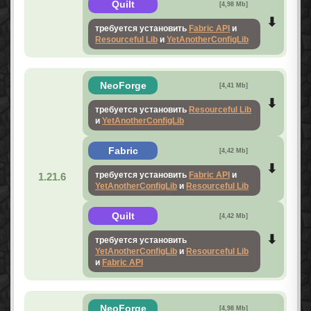
Quilt
[4,98 Mb]
требуется установить
Fabric API
и
Resourceful Lib
и
YetAnotherConfigLib
NeoForge
[4,41 Mb]
требуется установить
Resourceful Lib
и
YetAnotherConfigLib
Fabric
[4,42 Mb]
требуется установить
Fabric API
и
1.21.6
YetAnotherConfigLib
и
Resourceful Lib
Quilt
[4,42 Mb]
требуется установить
YetAnotherConfigLib
и
Resourceful Lib
и
Fabric API
NeoForge
[4,98 Mb]