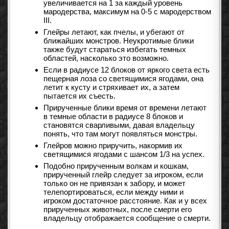
увеличивается на 1 за каждый уровень
мародерства, максимум на 0-5 с мародерством
III.
Глейры летают, как пчелы, и убегают от
ближайших монстров. Неукротимые блики
также будут стараться избегать темных
областей, насколько это возможно.
Если в радиусе 12 блоков от яркого света есть
пещерная лоза со светящимися ягодами, она
летит к кусту и стряхивает их, а затем
пытается их съесть.
Прирученные блики время от времени летают
в темные области в радиусе 8 блоков и
становятся сварливыми, давая владельцу
понять, что там могут появляться монстры.
Глейров можно приручить, накормив их
светящимися ягодами с шансом 1/3 на успех.
Подобно прирученным волкам и кошкам,
прирученный глейр следует за игроком, если
только он не привязан к забору, и может
телепортироваться, если между ними и
игроком достаточное расстояние. Как и у всех
прирученных животных, после смерти его
владельцу отображается сообщение о смерти.