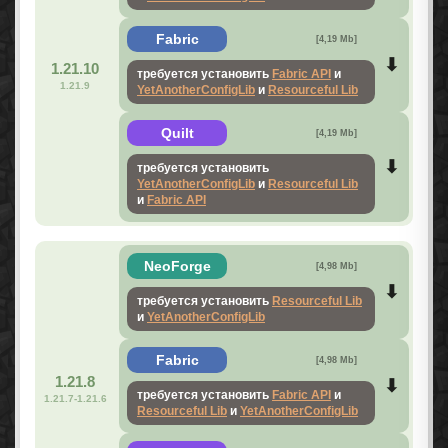
Fabric
[4,19 Mb]
1.21.10
требуется установить
Fabric API
и
1.21.9
YetAnotherConfigLib
и
Resourceful Lib
Quilt
[4,19 Mb]
требуется установить
YetAnotherConfigLib
и
Resourceful Lib
и
Fabric API
NeoForge
[4,98 Mb]
требуется установить
Resourceful Lib
и
YetAnotherConfigLib
Fabric
[4,98 Mb]
1.21.8
требуется установить
Fabric API
и
1.21.7-1.21.6
Resourceful Lib
и
YetAnotherConfigLib