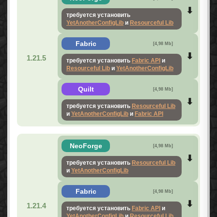
требуется установить
YetAnotherConfigLib
и
Resourceful Lib
Fabric
[4,98 Mb]
1.21.5
требуется установить
Fabric API
и
Resourceful Lib
и
YetAnotherConfigLib
Quilt
[4,98 Mb]
требуется установить
Resourceful Lib
и
YetAnotherConfigLib
и
Fabric API
NeoForge
[4,98 Mb]
требуется установить
Resourceful Lib
и
YetAnotherConfigLib
Fabric
[4,98 Mb]
1.21.4
требуется установить
Fabric API
и
YetAnotherConfigLib
и
Resourceful Lib