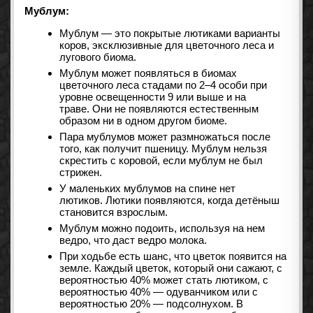
Мублум:
Мублум — это покрытые лютиками варианты
коров, эксклюзивные для цветочного леса и
лугового биома.
Мублум может появляться в биомах
цветочного леса стадами по 2–4 особи при
уровне освещенности 9 или выше и на
траве. Они не появляются естественным
образом ни в одном другом биоме.
Пара мублумов может размножаться после
того, как получит пшеницу. Мублум нельзя
скрестить с коровой, если мублум не был
стрижен.
У маленьких мублумов на спине нет
лютиков. Лютики появляются, когда детёныш
становится взрослым.
Мублум можно подоить, используя на нем
ведро, что даст ведро молока.
При ходьбе есть шанс, что цветок появится на
земле. Каждый цветок, который они сажают, с
вероятностью 40% может стать лютиком, с
вероятностью 40% — одуванчиком или с
вероятностью 20% — подсолнухом. В