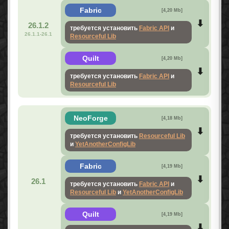
Fabric
[4,20 Mb]
26.1.2
требуется установить
Fabric API
и
26.1.1-26.1
Resourceful Lib
Quilt
[4,20 Mb]
требуется установить
Fabric API
и
Resourceful Lib
NeoForge
[4,18 Mb]
требуется установить
Resourceful Lib
и
YetAnotherConfigLib
Fabric
[4,19 Mb]
26.1
требуется установить
Fabric API
и
Resourceful Lib
и
YetAnotherConfigLib
Quilt
[4,19 Mb]