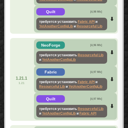
Quilt
[4,98 Mb]
требуется установить
Fabric API
и
YetAnotherConfigLib
и
Resourceful Lib
NeoForge
[4,96 Mb]
требуется установить
Resourceful Lib
и
YetAnotherConfigLib
Fabric
[4,97 Mb]
1.21.1
требуется установить
Fabric API
и
1.21
Resourceful Lib
и
YetAnotherConfigLib
Quilt
[4,97 Mb]
требуется установить
Resourceful Lib
и
YetAnotherConfigLib
и
Fabric API