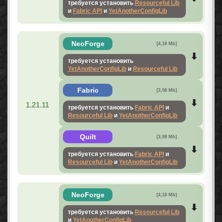
требуется установить
Resourceful Lib
и
Fabric API
и
YetAnotherConfigLib
NeoForge
[4,18 Mb]
требуется установить
YetAnotherConfigLib
и
Resourceful Lib
Fabric
[3,98 Mb]
1.21.11
требуется установить
Fabric API
и
Resourceful Lib
и
YetAnotherConfigLib
Quilt
[3,98 Mb]
требуется установить
Fabric API
и
Resourceful Lib
и
YetAnotherConfigLib
NeoForge
[4,18 Mb]
требуется установить
Resourceful Lib
и
YetAnotherConfigLib