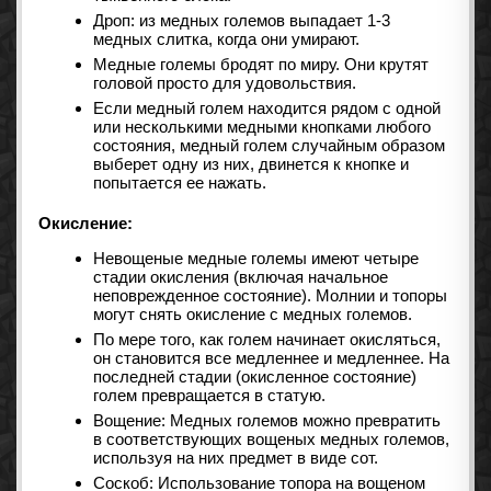
Дроп: из медных големов выпадает 1-3
медных слитка, когда они умирают.
Медные големы бродят по миру. Они крутят
головой просто для удовольствия.
Если медный голем находится рядом с одной
или несколькими медными кнопками любого
состояния, медный голем случайным образом
выберет одну из них, двинется к кнопке и
попытается ее нажать.
Окисление:
Невощеные медные големы имеют четыре
стадии окисления (включая начальное
неповрежденное состояние). Молнии и топоры
могут снять окисление с медных големов.
По мере того, как голем начинает окисляться,
он становится все медленнее и медленнее. На
последней стадии (окисленное состояние)
голем превращается в статую.
Вощение: Медных големов можно превратить
в соответствующих вощеных медных големов,
используя на них предмет в виде сот.
Соскоб: Использование топора на вощеном