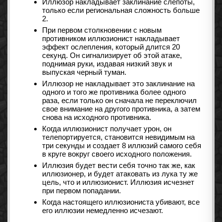
Иллюзор накладывает заклинание слепоты,
только если региональная сложность больше
2.
При первом столкновении с новым
противником иллюзионист накладывает
эффект ослепления, который длится 20
секунд. Он сигнализирует об этой атаке,
поднимая руки, издавая низкий звук и
выпуская черный туман.
Иллюзор не накладывает это заклинание на
одного и того же противника более одного
раза, если только он сначала не переключил
свое внимание на другого противника, а затем
снова на исходного противника.
Когда иллюзионист получает урон, он
телепортируется, становится невидимым на
три секунды и создает 8 иллюзий самого себя
в круге вокруг своего исходного положения.
Иллюзия будет вести себя точно так же, как
иллюзионер, и будет атаковать из лука ту же
цель, что и иллюзионист. Иллюзия исчезнет
при первом попадании.
Когда настоящего иллюзиониста убивают, все
его иллюзии немедленно исчезают.