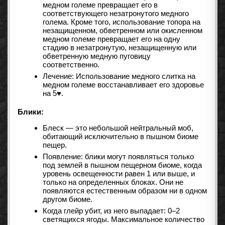
медном големе превращает его в
соответствующего незатронутого медного
голема. Кроме того, использование топора на
незащищенном, обветренном или окисленном
медном големе превращает его на одну
стадию в незатронутую, незащищенную или
обветренную медную пуговицу
соответственно.
Лечение: Использование медного слитка на
медном големе восстанавливает его здоровье
на 5♥.
Блики:
Блеск — это небольшой нейтральный моб,
обитающий исключительно в пышном биоме
пещер.
Появление: блики могут появляться только
под землей в пышном пещерном биоме, когда
уровень освещенности равен 1 или выше, и
только на определенных блоках. Они не
появляются естественным образом ни в одном
другом биоме.
Когда глейр убит, из него выпадает: 0–2
светящихся ягоды. Максимальное количество