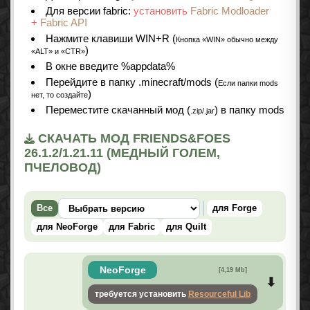
Для версии fabric:
установить
Fabric Modloader
+
Fabric API
Нажмите клавиши WIN+R (
Кнопка «WIN» обычно между
)
«ALT» и «CTR»
В окне введите %appdata%
Перейдите в папку .minecraft/mods (
Если папки mods
)
нет, то создайте
Переместите скачанный мод (
) в папку mods
.zip/.jar
СКАЧАТЬ МОД FRIENDS&FOES
26.1.2/1.21.11 (МЕДНЫЙ ГОЛЕМ,
ПЧЕЛОВОД)
Все
для Forge
для NeoForge
для Fabric
для Quilt
NeoForge
[4,19 Mb]
требуется установить
Resourceful Lib