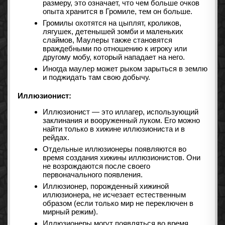
размеру, это означает, что чем больше очков
опыта хранится в Громиле, тем он больше.
Громилы охотятся на цыплят, кроликов,
лягушек, детенышей зомби и маленьких
слаймов, Маулеры также становятся
враждебными по отношению к игроку или
другому мобу, который нападает на него.
Иногда маулер может рыком зарыться в землю
и поджидать там свою добычу.
Иллюзионист:
Иллюзионист — это иллагер, использующий
заклинания и вооруженный луком. Его можно
найти только в хижине иллюзиониста и в
рейдах.
Отдельные иллюзионеры появляются во
время создания хижины иллюзионистов. Они
не возрождаются после своего
первоначального появления.
Иллюзионер, порожденный хижиной
иллюзионера, не исчезает естественным
образом (если только мир не переключен в
мирный режим‌).
Иллюзионеры могут появляться во время