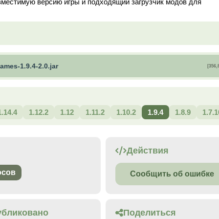
вместимую версию игры и подходящий загрузчик модов для
ames-1.9.4-2.0.jar
[356,
1.14.4
1.12.2
1.12
1.11.2
1.10.2
1.9.4
1.8.9
1.7.1
Действия
осов
Сообщить об ошибке
убликовано
Поделиться