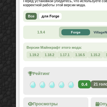
Перед установкой убедитесь, что используете со
корректной работы этой версии мода.
Все
для Forge
1.9.4
Forge
VillageN
Версии Майнкрафт этого мода:
1.19.2
1.18.2
1.17.1
1.16.5
1.15.2
Рейтинг
0.4
21
гол
Просмотры
Оп