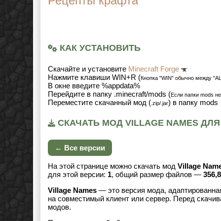
Рецепты крафта
КАК УСТАНОВИТЬ
Cкачайте и установите
Minecraft Forge
Нажмите клавиши WIN+R (
Кнопка "WIN" обычно между "AL
В окне введите %appdata%
Перейдите в папку .minecraft/mods (
Если папки mods не
Переместите скачанный мод (
) в папку mods
.zip/.jar
СКАЧАТЬ МОД VILLAGE NAMES ДЛЯ 
← Все версии
На этой странице можно скачать мод
Village Nam
для этой версии:
1
, общий размер файлов —
356,
Village Names
— это версия мода, адаптированная
на совместимый клиент или сервер. Перед скачив
модов.