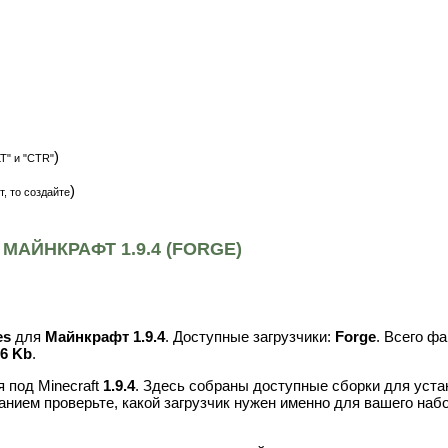
)
T" и "CTR"
)
т, то создайте
МАЙНКРАФТ 1.9.4 (FORGE)
es
для
Майнкрафт 1.9.4
. Доступные загрузчики:
Forge
. Всего ф
86 Kb
.
 под Minecraft
1.9.4
. Здесь собраны доступные сборки для уста
анием проверьте, какой загрузчик нужен именно для вашего наб