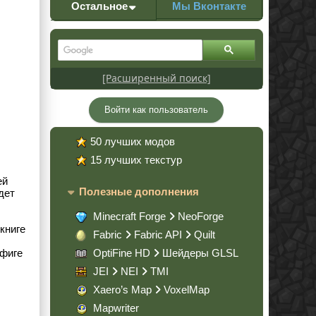
Остальное
Мы Вконтакте
[Расширенный поиск]
Войти как пользователь
50 лучших модов
15 лучших текстур
ей
Полезные дополнения
дет
Minecraft Forge
NeoForge
книге
Fabric
Fabric API
Quilt
нфиге
OptiFine HD
Шейдеры GLSL
JEI
NEI
TMI
Xaero’s Map
VoxelMap
Mapwriter