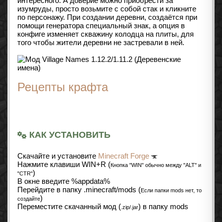
интересного. А доверие можно приобрести за
изумруды, просто возьмите с собой стак и кликните
по персонажу. При создании деревни, создаётся при
помощи генератора специальный знак, а опция в
конфиге изменяет скважину колодца на плиты, для
того чтобы жители деревни не застревали в ней.
Рецепты крафта
КАК УСТАНОВИТЬ
Cкачайте и установите
Minecraft Forge
Нажмите клавиши WIN+R (
Кнопка "WIN" обычно между "ALT" и
)
"CTR"
В окне введите %appdata%
Перейдите в папку .minecraft/mods (
Если папки mods нет, то
)
создайте
Переместите скачанный мод (
) в папку mods
.zip/.jar