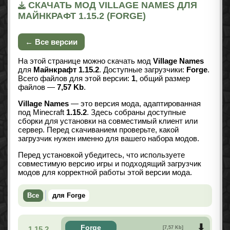
СКАЧАТЬ МОД VILLAGE NAMES ДЛЯ
МАЙНКРАФТ 1.15.2 (FORGE)
← Все версии
На этой странице можно скачать мод
Village Names
для
Майнкрафт 1.15.2
. Доступные загрузчики:
Forge
.
Всего файлов для этой версии:
1
, общий размер
файлов —
7,57 Kb
.
Village Names
— это версия мода, адаптированная
под Minecraft
1.15.2
. Здесь собраны доступные
сборки для установки на совместимый клиент или
сервер. Перед скачиванием проверьте, какой
загрузчик нужен именно для вашего набора модов.
Перед установкой убедитесь, что используете
совместимую версию игры и подходящий загрузчик
модов для корректной работы этой версии мода.
Все
для Forge
Forge
1.15.2
[7,57 Kb]