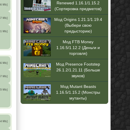
Renewed 1.16.1/1.15.2
66 Mb]
(Сортировка предметов)
67 Mb]
Мод Origins 1.21.1/1.19.4
(Выбери свою
предысторию)
31 Mb]
Мод FTB Money
1.16.5/1.12.2 (Деньги и
торговля)
66 Mb]
Мод Presence Footstep
26.1.2/1.21.11 (Больше
звуков)
67 Mb]
Мод Mutant Beasts
25 Mb]
1.16.5/1.15.2 (Монстры
мутанты)
64 Mb]