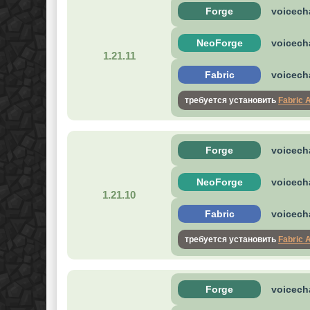
Forge
voicecha
NeoForge
voicecha
1.21.11
Fabric
voicecha
требуется установить
Fabric 
Forge
voicecha
NeoForge
voicecha
1.21.10
Fabric
voicecha
требуется установить
Fabric 
Forge
voicecha