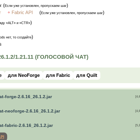
(
)
Если уже установлен, пропускаем шаг
r
+
Fabric API
(
)
Если уже установлен, пропускаем шаг
)
жду «ALT» и «CTR»
)
ds нет, то создайте
ds
.1.2/1.21.11 (ГОЛОСОВОЙ ЧАТ)
e
для NeoForge
для Fabric
для Quilt
t-forge-2.6.16_26.1.2.jar
[4,
t-neoforge-2.6.16_26.1.2.jar
[4,
t-fabric-2.6.16_26.1.2.jar
[5,
API