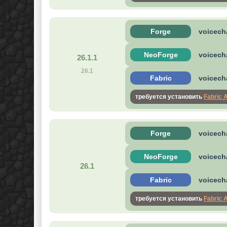
Forge
voicecha
NeoForge
voicecha
26.1.1
26.1
Fabric
voicecha
требуется установить
Fabric 
Forge
voicecha
NeoForge
voicecha
26.1
Fabric
voicecha
требуется установить
Fabric 