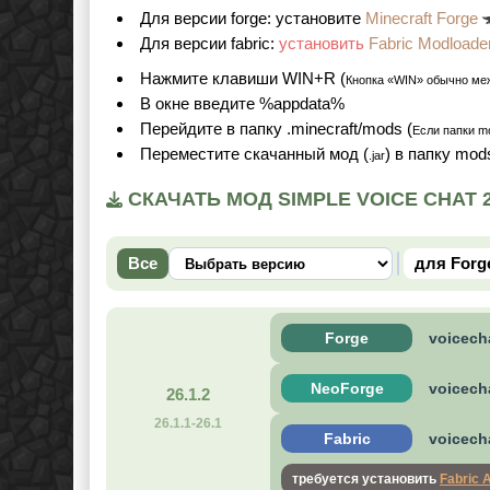
Для версии forge: установите
Minecraft Forge
Для версии fabric:
установить
Fabric Modloade
Нажмите клавиши WIN+R (
Кнопка «WIN» обычно ме
В окне введите %appdata%
Перейдите в папку .minecraft/mods (
Если папки mo
Переместите скачанный мод (
) в папку mo
.jar
СКАЧАТЬ МОД SIMPLE VOICE CHAT 26
Все
для Forg
Forge
voicecha
NeoForge
voicecha
26.1.2
26.1.1-26.1
Fabric
voicecha
требуется установить
Fabric 