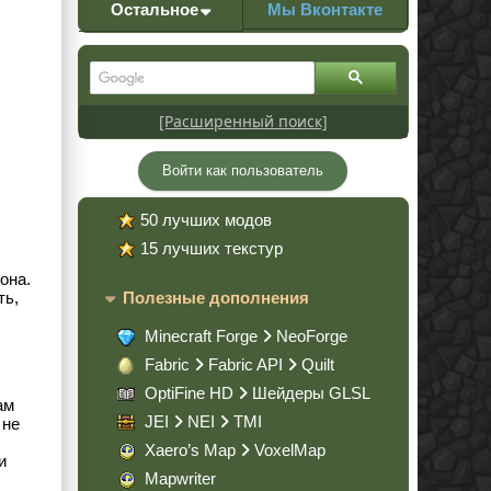
Остальное
Мы Вконтакте
[Расширенный поиск]
Войти как пользователь
50 лучших модов
15 лучших текстур
она.
Полезные дополнения
ть,
Minecraft Forge
NeoForge
Fabric
Fabric API
Quilt
OptiFine HD
Шейдеры GLSL
ам
JEI
NEI
TMI
 не
Xaero’s Map
VoxelMap
и
Mapwriter