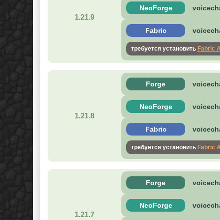
NeoForge
voicecha
1.21.9
Fabric
voicecha
требуется установить
Fabric 
Forge
voicecha
NeoForge
voicecha
1.21.8
Fabric
voicecha
требуется установить
Fabric 
Forge
voicecha
NeoForge
voicecha
1.21.7