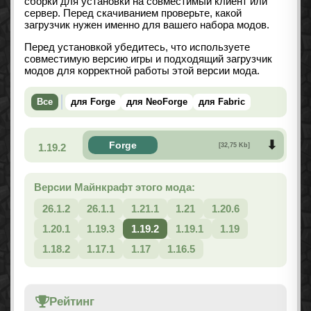
сборки для установки на совместимый клиент или
сервер. Перед скачиванием проверьте, какой
загрузчик нужен именно для вашего набора модов.
Перед установкой убедитесь, что используете
совместимую версию игры и подходящий загрузчик
модов для корректной работы этой версии мода.
Все
для Forge
для NeoForge
для Fabric
Forge
1.19.2
[32,75 Kb]
Версии Майнкрафт этого мода:
26.1.2
26.1.1
1.21.1
1.21
1.20.6
1.20.1
1.19.3
1.19.2
1.19.1
1.19
1.18.2
1.17.1
1.17
1.16.5
Рейтинг