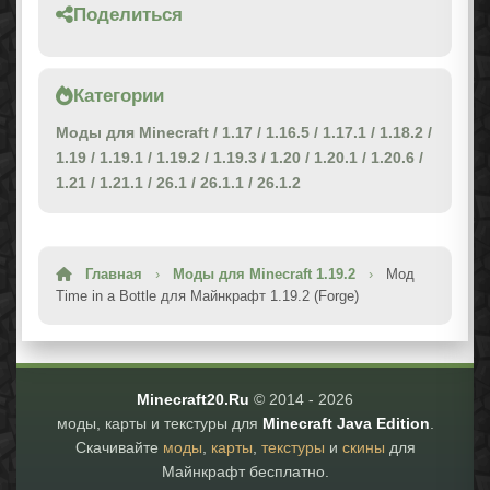
Поделиться
Категории
Моды для Minecraft
/
1.17
/
1.16.5
/
1.17.1
/
1.18.2
/
1.19
/
1.19.1
/
1.19.2
/
1.19.3
/
1.20
/
1.20.1
/
1.20.6
/
1.21
/
1.21.1
/
26.1
/
26.1.1
/
26.1.2
Главная
›
Моды для Minecraft 1.19.2
›
Мод
Time in a Bottle для Майнкрафт 1.19.2 (Forge)
Minecraft20.Ru
© 2014 -
2026
моды, карты и текстуры для
Minecraft Java Edition
.
Скачивайте
моды
,
карты
,
текстуры
и
скины
для
Майнкрафт бесплатно.