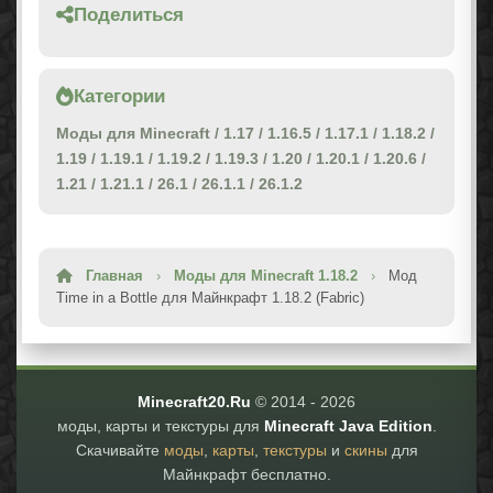
Поделиться
Категории
Моды для Minecraft
/
1.17
/
1.16.5
/
1.17.1
/
1.18.2
/
1.19
/
1.19.1
/
1.19.2
/
1.19.3
/
1.20
/
1.20.1
/
1.20.6
/
1.21
/
1.21.1
/
26.1
/
26.1.1
/
26.1.2
Главная
›
Моды для Minecraft 1.18.2
›
Мод
Time in a Bottle для Майнкрафт 1.18.2 (Fabric)
Minecraft20.Ru
© 2014 -
2026
моды, карты и текстуры для
Minecraft Java Edition
.
Скачивайте
моды
,
карты
,
текстуры
и
скины
для
Майнкрафт бесплатно.