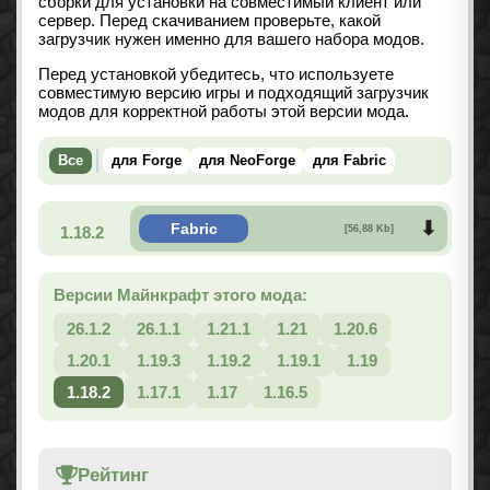
сборки для установки на совместимый клиент или
сервер. Перед скачиванием проверьте, какой
загрузчик нужен именно для вашего набора модов.
Перед установкой убедитесь, что используете
совместимую версию игры и подходящий загрузчик
модов для корректной работы этой версии мода.
Все
для Forge
для NeoForge
для Fabric
Fabric
1.18.2
[56,88 Kb]
Версии Майнкрафт этого мода:
26.1.2
26.1.1
1.21.1
1.21
1.20.6
1.20.1
1.19.3
1.19.2
1.19.1
1.19
1.18.2
1.17.1
1.17
1.16.5
Рейтинг