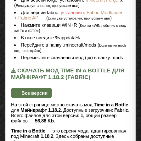
(
)
Если уже установлен, пропускаем шаг
Для версии fabric:
установить
Fabric Modloader
+
Fabric API
(
)
Если уже установлен, пропускаем шаг
Нажмите клавиши WIN+R (
Кнопка «WIN» обычно между
)
«ALT» и «CTR»
В окне введите %appdata%
Перейдите в папку .minecraft/mods (
Если папки mods
)
нет, то создайте
Переместите скачанный мод (
) в папку mods
.jar
СКАЧАТЬ МОД TIME IN A BOTTLE ДЛЯ
МАЙНКРАФТ 1.18.2 (FABRIC)
← Все версии
На этой странице можно скачать мод
Time in a Bottle
для
Майнкрафт 1.18.2
. Доступные загрузчики:
Fabric
.
Всего файлов для этой версии:
1
, общий размер
файлов —
56,88 Kb
.
Time in a Bottle
— это версия мода, адаптированная
под Minecraft
1.18.2
. Здесь собраны доступные