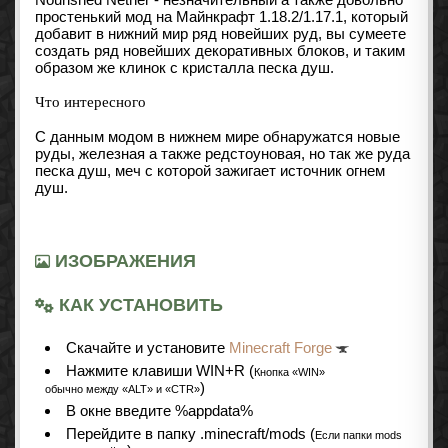
простенький мод на Майнкрафт 1.18.2/1.17.1, который
добавит в нижний мир ряд новейших руд, вы сумеете
создать ряд новейших декоративных блоков, и таким
образом же клинок с кристалла песка душ.
Что интересного
С данным модом в нижнем мире обнаружатся новые
руды, железная а также редстоуновая, но так же руда
песка душ, меч с которой зажигает источник огнем
душ.
ИЗОБРАЖЕНИЯ
КАК УСТАНОВИТЬ
Cкачайте и установите
Minecraft Forge
Нажмите клавиши WIN+R (
Кнопка «WIN»
)
обычно между «ALT» и «CTR»
В окне введите %appdata%
Перейдите в папку .minecraft/mods (
Если папки mods