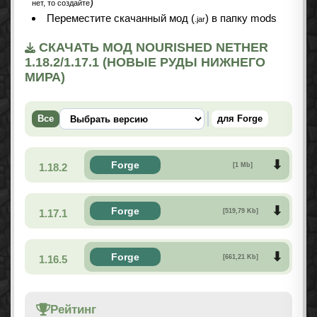
)
нет, то создайте
Переместите скачанный мод (
) в папку mods
.jar
СКАЧАТЬ МОД NOURISHED NETHER
1.18.2/1.17.1 (НОВЫЕ РУДЫ НИЖНЕГО
МИРА)
Все
для Forge
Forge
1.18.2
[1 Mb]
Forge
1.17.1
[519,79 Kb]
Forge
1.16.5
[661,21 Kb]
Рейтинг