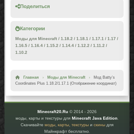
Поделиться
Категории
Моды для Minecraft
/
1.18.2
/
1.18.1
/
1.17.1
/
1.17
/
1.16.5
/
1.16.4
/
1.15.2
/
1.14.4
/
1.12.2
/
1.11.2
/
1.10.2
Главная
›
Моды для Minecraft
›
Мод Batty’s
Coordinates Plus 1.18.2/1.17.1 (Отображение координат)
Minecraft20.Ru
© 2014 -
2026
моды, карты и текстуры для
Minecraft Java Edition
.
Скачивайте
моды
,
карты
,
текстуры
и
скины
для
Майнкрафт бесплатно.