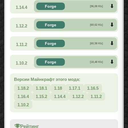
Forge
1.14.4
[96,08 Kb]
Forge
1.12.2
[60,62 Kb]
Forge
1.11.2
[60,58 Kb]
Forge
1.10.2
[18,48 Kb]
Версии Майнкрафт этого мода:
1.18.2
1.18.1
1.18
1.17.1
1.16.5
1.16.4
1.15.2
1.14.4
1.12.2
1.11.2
1.10.2
Рейтинг