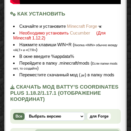
КАК УСТАНОВИТЬ
Cкачайте и установите
Minecraft Forge
Необходимо установить
Cucumber
(Для
Minecraft 1.12.2)
Нажмите клавиши WIN+R (
Кнопка «WIN» обычно между
)
«ALT» и «CTR»
В окне введите %appdata%
Перейдите в папку .minecraft/mods (
Если папки mods
)
нет, то создайте
Переместите скачанный мод (
) в папку mods
.jar
СКАЧАТЬ МОД BATTY’S COORDINATES
PLUS 1.18.2/1.17.1 (ОТОБРАЖЕНИЕ
КООРДИНАТ)
Все
для Forge