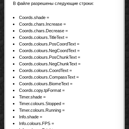
В файле разрешены следующие строки:
Coords.shade =
Coords.chars.Increase =
Coords.chars.Decrease =
Coords.colours.TitleText =
Coords.colours.PosCoordText =
Coords.colours.NegCoordText =
Coords.colours.PosChunkText =
Coords.colours.NegChunkText =
Coords.colours.CoordText =
Coords.colours.CompassText =
Coords.colours.BiomeText =
Coords.copy.tpFormat =
Timer.shade =
Timer.colours.Stopped =
Timer.colours.Running =
Info.shade =
Info.colours.FPS =