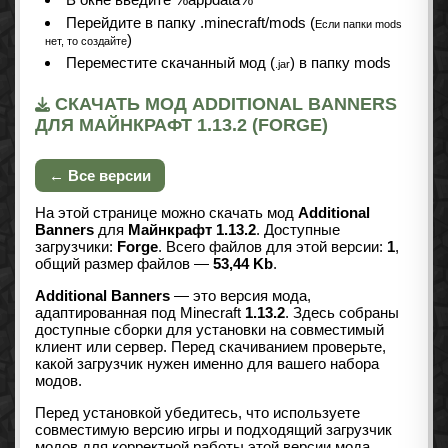
Перейдите в папку .minecraft/mods (
Если папки mods
)
нет, то создайте
Переместите скачанный мод (
) в папку mods
.jar
СКАЧАТЬ МОД ADDITIONAL BANNERS
ДЛЯ МАЙНКРАФТ 1.13.2 (FORGE)
← Все версии
На этой странице можно скачать мод
Additional
Banners
для
Майнкрафт 1.13.2
. Доступные
загрузчики:
Forge
. Всего файлов для этой версии:
1
,
общий размер файлов —
53,44 Kb
.
Additional Banners
— это версия мода,
адаптированная под Minecraft
1.13.2
. Здесь собраны
доступные сборки для установки на совместимый
клиент или сервер. Перед скачиванием проверьте,
какой загрузчик нужен именно для вашего набора
модов.
Перед установкой убедитесь, что используете
совместимую версию игры и подходящий загрузчик
модов для корректной работы этой версии мода.