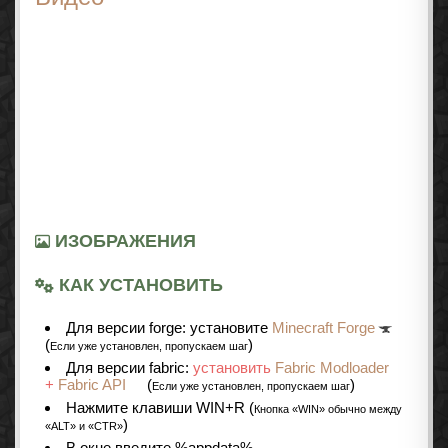
ИЗОБРАЖЕНИЯ
КАК УСТАНОВИТЬ
Для версии forge: установите
Minecraft Forge
(
)
Если уже установлен, пропускаем шаг
Для версии fabric:
установить
Fabric Modloader
+
Fabric API
(
)
Если уже установлен, пропускаем шаг
Нажмите клавиши WIN+R (
Кнопка «WIN» обычно между
)
«ALT» и «CTR»
В окне введите %appdata%