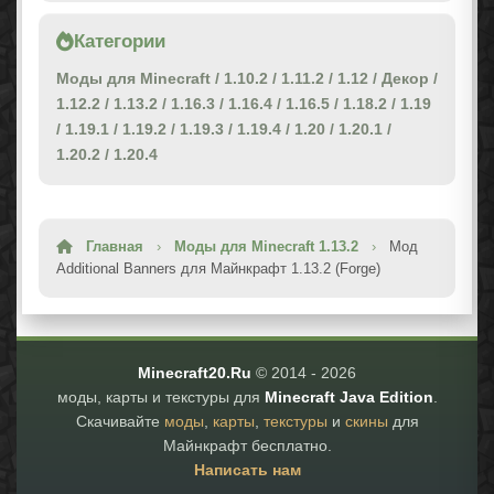
Категории
Моды для Minecraft
/
1.10.2
/
1.11.2
/
1.12
/
Декор
/
1.12.2
/
1.13.2
/
1.16.3
/
1.16.4
/
1.16.5
/
1.18.2
/
1.19
/
1.19.1
/
1.19.2
/
1.19.3
/
1.19.4
/
1.20
/
1.20.1
/
1.20.2
/
1.20.4
Главная
›
Моды для Minecraft 1.13.2
›
Мод
Additional Banners для Майнкрафт 1.13.2 (Forge)
Minecraft20.Ru
© 2014 -
2026
моды, карты и текстуры для
Minecraft Java Edition
.
Скачивайте
моды
,
карты
,
текстуры
и
скины
для
Майнкрафт бесплатно.
Написать нам