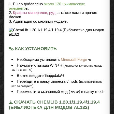
1. Было добавлено
около 120+ химических
элементо
в.
2.
Крафты минералов, руд
, а также ламп и прочих
блоков.
3. Адаптация со многими модами.
КАК УСТАНОВИТЬ
Необходимо установить
Minecraft Forge
Нажмите клавиши WIN+R (
Кнопка «WIN» обычно между
)
«ALT» и «CTR»
В окне введите %appdata%
Перейдите в папку .minecraft/mods (
Если папки mods
)
нет, то создайте
Переместите скачанный мод (
) в папку mods
.zip/.jar
СКАЧАТЬ CHEMLIB 1.20.1/1.19.4/1.19.4
(БИБЛИОТЕКА ДЛЯ МОДОВ AL132)