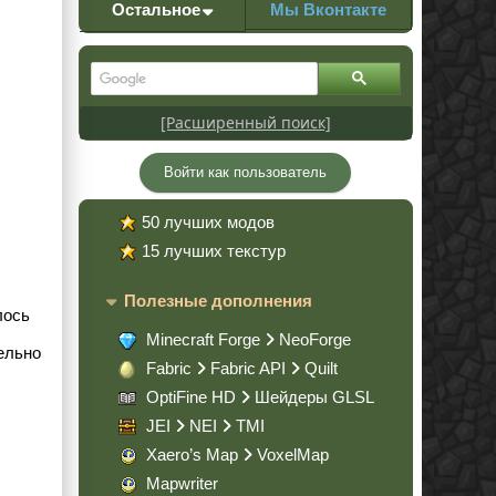
Остальное
Мы Вконтакте
[Расширенный поиск]
Войти как пользователь
50 лучших модов
15 лучших текстур
Полезные дополнения
лось
Minecraft Forge
NeoForge
ельно
Fabric
Fabric API
Quilt
OptiFine HD
Шейдеры GLSL
JEI
NEI
TMI
Xaero’s Map
VoxelMap
Mapwriter