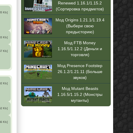
Renewed 1.16.1/1.15.2
(Сортировка предметов)
35 Kb]
Мод Origins 1.21.1/1.19.4
(Выбери свою
предысторию)
83 Kb]
Мод FTB Money
1.16.5/1.12.2 (Деньги и
57 Kb]
торговля)
Мод Presence Footstep
26.1.2/1.21.11 (Больше
звуков)
02 Kb]
Мод Mutant Beasts
1.16.5/1.15.2 (Монстры
мутанты)
52 Kb]
46 Kb]