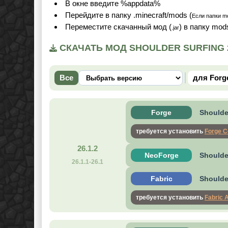
В окне введите %appdata%
Перейдите в папку .minecraft/mods (
Если папки mo
Переместите скачанный мод (
) в папку mod
.jar
СКАЧАТЬ МОД SHOULDER SURFING 26.
Все
для Forg
Forge
Shoulder
требуется установить
Forge C
26.1.2
NeoForge
Shoulde
26.1.1-26.1
Fabric
Shoulder
требуется установить
Fabric 