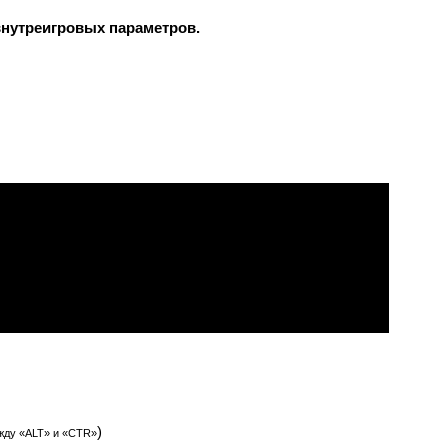
внутреигровых параметров.
)
жду «ALT» и «CTR»