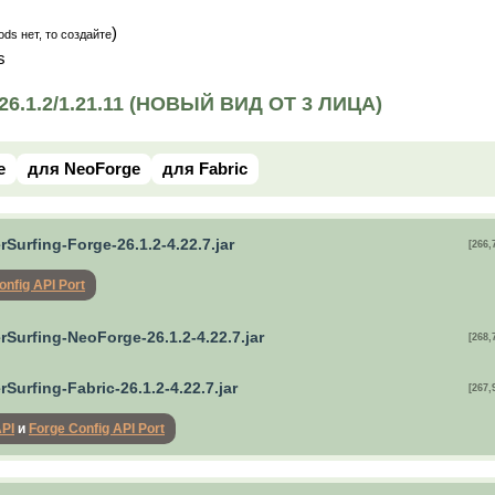
)
ds нет, то создайте
s
1.2/1.21.11 (НОВЫЙ ВИД ОТ 3 ЛИЦА)
e
для NeoForge
для Fabric
Surfing-Forge-26.1.2-4.22.7.jar
[266,
onfig API Port
rSurfing-NeoForge-26.1.2-4.22.7.jar
[268,
Surfing-Fabric-26.1.2-4.22.7.jar
[267,
API
и
Forge Config API Port