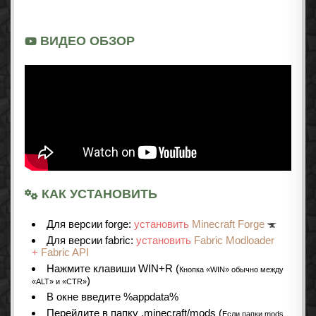
ВИДЕО ОБЗОР
КАК УСТАНОВИТЬ
Для версии forge:
установить
Minecraft Forge
Для версии fabric:
установить
Fabric Modloader
+
Fabric API
Нажмите клавиши WIN+R (
Кнопка «WIN» обычно между
)
«ALT» и «CTR»
В окне введите %appdata%
Перейдите в папку .minecraft/mods (
Если папки mods