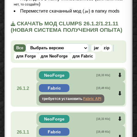
)
нет, то создайте
Переместите скачанный мод (
) в папку mods
.jar
СКАЧАТЬ МОД CLUMPS 26.1.2/1.21.11
(НОВАЯ СИСТЕМА ПОЛУЧЕНИЯ ОПЫТА)
Все
jar
zip
для Forge
для NeoForge
для Fabric
NeoForge
[18,33 Kb]
26.1.2
Fabric
[19,49 Kb]
требуется установить
Fabric API
NeoForge
[18,33 Kb]
26.1.1
Fabric
[19,49 Kb]