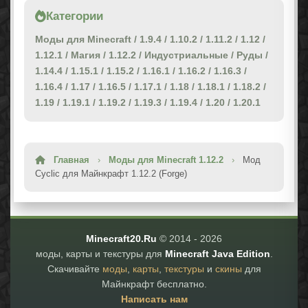
Категории
Моды для Minecraft
/
1.9.4
/
1.10.2
/
1.11.2
/
1.12
/
1.12.1
/
Магия
/
1.12.2
/
Индустриальные
/
Руды
/
1.14.4
/
1.15.1
/
1.15.2
/
1.16.1
/
1.16.2
/
1.16.3
/
1.16.4
/
1.17
/
1.16.5
/
1.17.1
/
1.18
/
1.18.1
/
1.18.2
/
1.19
/
1.19.1
/
1.19.2
/
1.19.3
/
1.19.4
/
1.20
/
1.20.1
Главная
›
Моды для Minecraft 1.12.2
›
Мод
Cyclic для Майнкрафт 1.12.2 (Forge)
Minecraft20.Ru
© 2014 -
2026
моды, карты и текстуры для
Minecraft Java Edition
.
Скачивайте
моды
,
карты
,
текстуры
и
скины
для
Майнкрафт бесплатно.
Написать нам