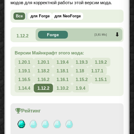
модов для корректной работы этой версии мода.
Все
для Forge
для NeoForge
Forge
1.12.2
[3,81 Mb]
Версии Майнкрафт этого мода:
1.20.1
1.20.1
1.19.4
1.19.3
1.19.2
1.19.1
1.18.2
1.18.1
1.18
1.17.1
1.16.5
1.16.2
1.16.1
1.15.2
1.15.1
1.14.4
1.12.2
1.10.2
1.9.4
Рейтинг