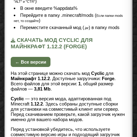
)
"ALT" и "CTR"
В окне введите %appdata%
Перейдите в папку .minecraft/mods (
Если папки mods
)
нет, то создайте
Переместите скачанный мод (
) в папку mods
.jar
СКАЧАТЬ МОД CYCLIC ДЛЯ
МАЙНКРАФТ 1.12.2 (FORGE)
← Все версии
На этой странице можно скачать мод
Cyclic
для
Майнкрафт 1.12.2
. Доступные загрузчики:
Forge
.
Всего файлов для этой версии:
1
, общий размер
файлов —
3,81 Mb
.
Cyclic
— это версия мода, адаптированная под
Minecraft
1.12.2
. Здесь собраны доступные сборки
для установки на совместимый клиент или сервер.
Перед скачиванием проверьте, какой загрузчик нужен
именно для вашего набора модов.
Перед установкой убедитесь, что используете
совместимую версию игры и подходящий загрузчик