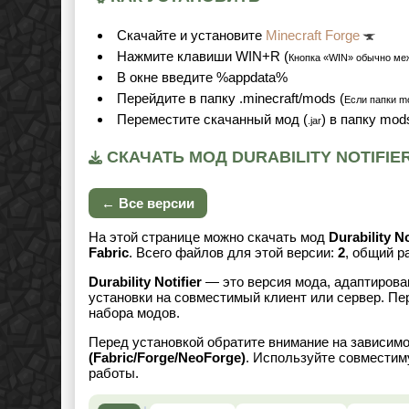
Cкачайте и установите
Minecraft Forge
Нажмите клавиши WIN+R (
Кнопка «WIN» обычно ме
В окне введите %appdata%
Перейдите в папку .minecraft/mods (
Если папки mo
Переместите скачанный мод (
) в папку mod
.jar
СКАЧАТЬ МОД DURABILITY NOTIFIER
← Все версии
На этой странице можно скачать мод
Durability No
Fabric
. Всего файлов для этой версии:
2
, общий 
Durability Notifier
— это версия мода, адаптирован
установки на совместимый клиент или сервер. Пе
набора модов.
Перед установкой обратите внимание на зависим
(Fabric/Forge/NeoForge)
. Используйте совместим
работы.