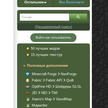
Остальное
Мы Вконтакте
[Расширенный поиск]
Войти как пользователь
50 лучших модов
15 лучших текстур
Полезные дополнения
Minecraft Forge
NeoForge
Fabric
Fabric API
Quilt
OptiFine HD
Шейдеры GLSL
JEI
NEI
TMI
Xaero’s Map
VoxelMap
Mapwriter