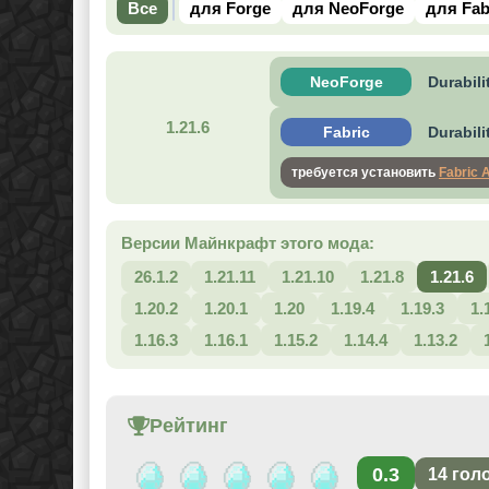
Все
для Forge
для NeoForge
для Fab
NeoForge
Durabili
1.21.6
Fabric
Durabili
требуется установить
Fabric 
Версии Майнкрафт этого мода:
26.1.2
1.21.11
1.21.10
1.21.8
1.21.6
1.20.2
1.20.1
1.20
1.19.4
1.19.3
1.
1.16.3
1.16.1
1.15.2
1.14.4
1.13.2
Рейтинг
0.3
14
гол