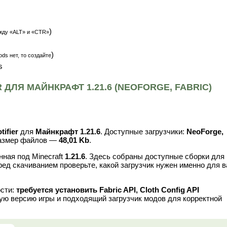
)
жду «ALT» и «CTR»
)
ds нет, то создайте
s
 ДЛЯ МАЙНКРАФТ 1.21.6 (NEOFORGE, FABRIC)
tifier
для
Майнкрафт 1.21.6
. Доступные загрузчики:
NeoForge,
размер файлов —
48,01 Kb
.
ная под Minecraft
1.21.6
. Здесь собраны доступные сборки для
ред скачиванием проверьте, какой загрузчик нужен именно для 
ости:
требуется установить Fabric API, Cloth Config API
ую версию игры и подходящий загрузчик модов для корректной