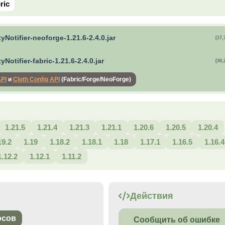
ric
tyNotifier-neoforge-1.21.6-2.4.0.jar
[17,
tyNotifier-fabric-1.21.6-2.4.0.jar
[30,
API
и
Cloth Config API
(Fabric/Forge/NeoForge)
1.21.5
1.21.4
1.21.3
1.21.1
1.20.6
1.20.5
1.20.4
19.2
1.19
1.18.2
1.18.1
1.18
1.17.1
1.16.5
1.16.4
1.12.2
1.12.1
1.11.2
Действия
осов
Сообщить об ошибке