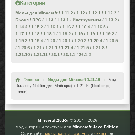
Категории
Моды для Minecraft
/
1.11.2
/
1.12
/
1.12.1
/
1.12.2
/
Броня
/
RPG
/
1.13
/
1.13.1
/
Инструменты
/
1.13.2
/
1.14.4
/
1.15.2
/
1.16.1
/
1.16.3
/
1.16.4
/
1.16.5
/
1.17.1
/
1.18
/
1.18.1
/
1.18.2
/
1.19
/
1.19.1
/
1.19.2
/
1.19.3
/
1.19.4
/
1.20
/
1.20.1
/
1.20.2
/
1.20.4
/
1.20.5
/
1.20.6
/
1.21
/
1.21.1
/
1.21.4
/
1.21.5
/
1.21.8
/
1.21.10
/
1.21.11
/
26.1
/
26.1.1
/
26.1.2
Главная
›
Моды для Minecraft 1.21.10
›
Мод
Durability Notifier для Майнкрафт 1.21.10 (NeoForge,
Fabric)
Minecraft20.Ru
© 2014 -
2026
моды, карты и текстуры для
Minecraft Java Edition
.
Скачивайте
моды
,
карты
,
текстуры
и
скины
для