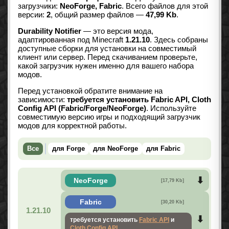
загрузчики:
NeoForge, Fabric
. Всего файлов для этой
версии:
2
, общий размер файлов —
47,99 Kb
.
Durability Notifier
— это версия мода,
адаптированная под Minecraft
1.21.10
. Здесь собраны
доступные сборки для установки на совместимый
клиент или сервер. Перед скачиванием проверьте,
какой загрузчик нужен именно для вашего набора
модов.
Перед установкой обратите внимание на
зависимости:
требуется установить Fabric API, Cloth
Config API (Fabric/Forge/NeoForge)
. Используйте
совместимую версию игры и подходящий загрузчик
модов для корректной работы.
Все
для Forge
для NeoForge
для Fabric
NeoForge
[17,79 Kb]
Fabric
[30,20 Kb]
1.21.10
требуется установить
Fabric API
и
Cloth Config API