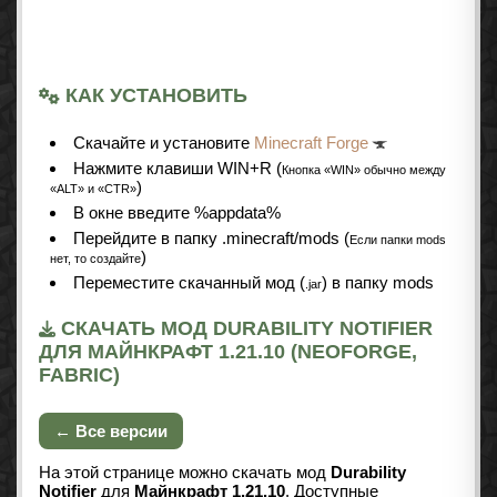
КАК УСТАНОВИТЬ
Cкачайте и установите
Minecraft Forge
Нажмите клавиши WIN+R (
Кнопка «WIN» обычно между
)
«ALT» и «CTR»
В окне введите %appdata%
Перейдите в папку .minecraft/mods (
Если папки mods
)
нет, то создайте
Переместите скачанный мод (
) в папку mods
.jar
СКАЧАТЬ МОД DURABILITY NOTIFIER
ДЛЯ МАЙНКРАФТ 1.21.10 (NEOFORGE,
FABRIC)
← Все версии
На этой странице можно скачать мод
Durability
Notifier
для
Майнкрафт 1.21.10
. Доступные