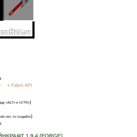
r
+
Fabric API
)
жду «ALT» и «CTR»
)
ds нет, то создайте
s
КРАФТ 1.9.4 (FORGE)