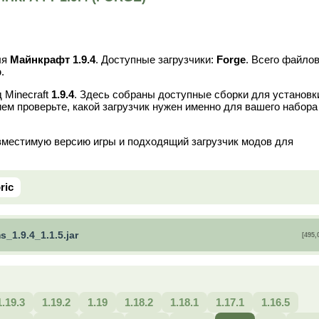
ля
Майнкрафт 1.9.4
. Доступные загрузчики:
Forge
. Всего файло
b
.
 Minecraft
1.9.4
. Здесь собраны доступные сборки для установк
ем проверьте, какой загрузчик нужен именно для вашего набора
вместимую версию игры и подходящий загрузчик модов для
ric
s_1.9.4_1.1.5.jar
[495,
1.19.3
1.19.2
1.19
1.18.2
1.18.1
1.17.1
1.16.5