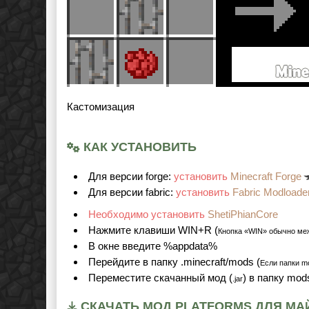
Кастомизация
КАК УСТАНОВИТЬ
Для версии forge:
установить
Minecraft Forge
Для версии fabric:
установить
Fabric Modloade
Необходимо установить
ShetiPhianCore
Нажмите клавиши WIN+R (
Кнопка «WIN» обычно ме
В окне введите %appdata%
Перейдите в папку .minecraft/mods (
Если папки mo
Переместите скачанный мод (
) в папку mod
.jar
СКАЧАТЬ МОД PLATFORMS ДЛЯ МАЙН