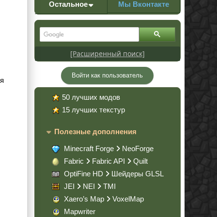
Остальное
Мы Вконтакте
[Расширенный поиск]
Войти как пользователь
ля
50 лучших модов
15 лучших текстур
Полезные дополнения
Minecraft Forge
NeoForge
Fabric
Fabric API
Quilt
OptiFine HD
Шейдеры GLSL
JEI
NEI
TMI
Xaero’s Map
VoxelMap
Mapwriter