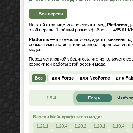
← Все версии
На этой странице можно скачать мод
Platforms
д
этой версии:
1
, общий размер файлов —
495,01 K
Platforms
— это версия мода, адаптированная под
совместимый клиент или сервер. Перед скачивани
модов.
Перед установкой убедитесь, что используете со
корректной работы этой версии мода.
Все
для Forge
для NeoForge
для Fab
1.9.4
Forge
platform
Версии Майнкрафт этого мода:
1.21.1
1.20.4
1.20.2
1.20.1
1.19.4