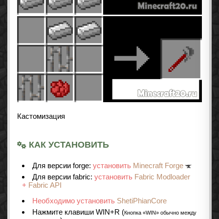
Кастомизация
КАК УСТАНОВИТЬ
Для версии forge:
установить
Minecraft Forge
Для версии fabric:
установить
Fabric Modloader
+
Fabric API
Необходимо установить
ShetiPhianCore
Нажмите клавиши WIN+R (
Кнопка «WIN» обычно между