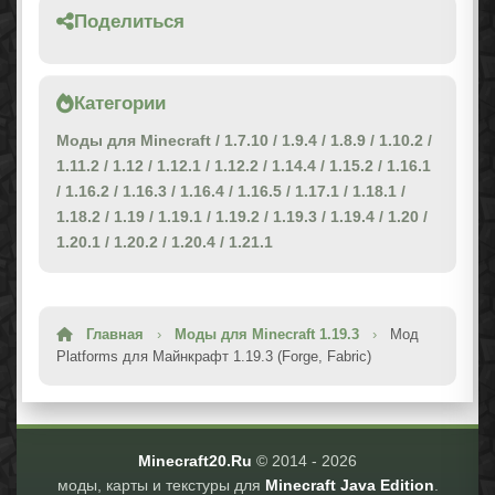
Поделиться
Категории
Моды для Minecraft
/
1.7.10
/
1.9.4
/
1.8.9
/
1.10.2
/
1.11.2
/
1.12
/
1.12.1
/
1.12.2
/
1.14.4
/
1.15.2
/
1.16.1
/
1.16.2
/
1.16.3
/
1.16.4
/
1.16.5
/
1.17.1
/
1.18.1
/
1.18.2
/
1.19
/
1.19.1
/
1.19.2
/
1.19.3
/
1.19.4
/
1.20
/
1.20.1
/
1.20.2
/
1.20.4
/
1.21.1
Главная
›
Моды для Minecraft 1.19.3
›
Мод
Platforms для Майнкрафт 1.19.3 (Forge, Fabric)
Minecraft20.Ru
© 2014 -
2026
моды, карты и текстуры для
Minecraft Java Edition
.