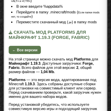
)
«ALT» и «CTR»
В окне введите %appdata%
Перейдите в папку .minecraft/mods (
Если папки mods
)
нет, то создайте
Переместите скачанный мод (
) в папку mods
.jar
СКАЧАТЬ МОД PLATFORMS ДЛЯ
МАЙНКРАФТ 1.19.3 (FORGE, FABRIC)
← Все версии
На этой странице можно скачать мод
Platforms
для
Майнкрафт 1.19.3
. Доступные загрузчики:
Forge,
Fabric
. Всего файлов для этой версии:
2
, общий
размер файлов —
1,04 Mb
.
Platforms
— это версия мода, адаптированная под
Minecraft
1.19.3
. Здесь собраны доступные сборки
для установки на совместимый клиент или сервер.
Перед скачиванием проверьте, какой загрузчик нужен
именно для вашего набора модов.
Перед установкой убедитесь, что используете
совместимую версию игры и подходящий загрузчик