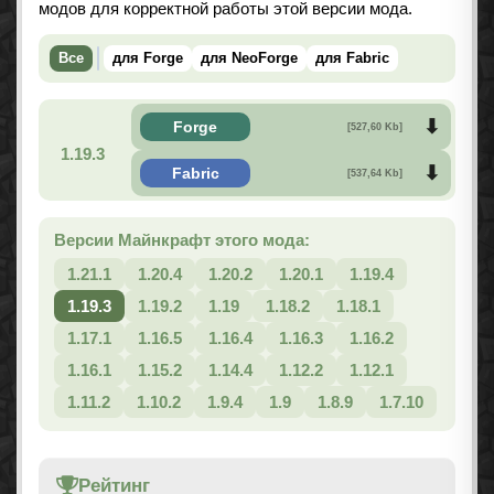
модов для корректной работы этой версии мода.
Все
для Forge
для NeoForge
для Fabric
Forge
[527,60 Kb]
1.19.3
Fabric
[537,64 Kb]
Версии Майнкрафт этого мода:
1.21.1
1.20.4
1.20.2
1.20.1
1.19.4
1.19.3
1.19.2
1.19
1.18.2
1.18.1
1.17.1
1.16.5
1.16.4
1.16.3
1.16.2
1.16.1
1.15.2
1.14.4
1.12.2
1.12.1
1.11.2
1.10.2
1.9.4
1.9
1.8.9
1.7.10
Рейтинг