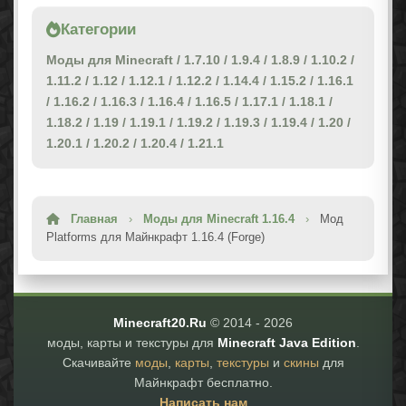
Категории
Моды для Minecraft
/
1.7.10
/
1.9.4
/
1.8.9
/
1.10.2
/
1.11.2
/
1.12
/
1.12.1
/
1.12.2
/
1.14.4
/
1.15.2
/
1.16.1
/
1.16.2
/
1.16.3
/
1.16.4
/
1.16.5
/
1.17.1
/
1.18.1
/
1.18.2
/
1.19
/
1.19.1
/
1.19.2
/
1.19.3
/
1.19.4
/
1.20
/
1.20.1
/
1.20.2
/
1.20.4
/
1.21.1
Главная
›
Моды для Minecraft 1.16.4
›
Мод
Platforms для Майнкрафт 1.16.4 (Forge)
Minecraft20.Ru
© 2014 -
2026
моды, карты и текстуры для
Minecraft Java Edition
.
Скачивайте
моды
,
карты
,
текстуры
и
скины
для
Майнкрафт бесплатно.
Написать нам