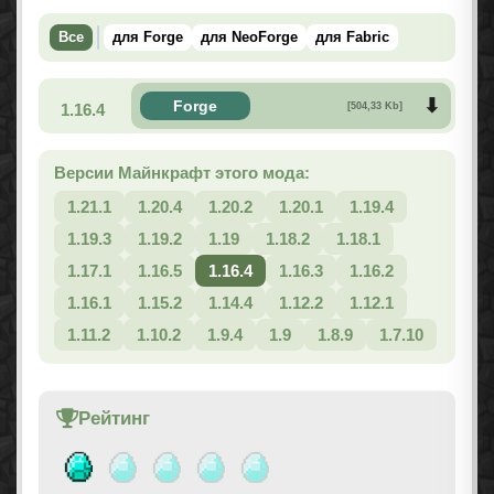
Все
для Forge
для NeoForge
для Fabric
Forge
1.16.4
[504,33 Kb]
Версии Майнкрафт этого мода:
1.21.1
1.20.4
1.20.2
1.20.1
1.19.4
1.19.3
1.19.2
1.19
1.18.2
1.18.1
1.17.1
1.16.5
1.16.4
1.16.3
1.16.2
1.16.1
1.15.2
1.14.4
1.12.2
1.12.1
1.11.2
1.10.2
1.9.4
1.9
1.8.9
1.7.10
Рейтинг