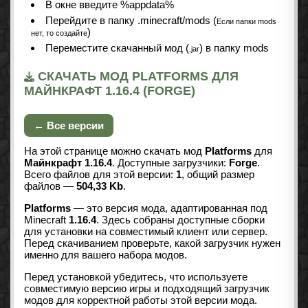
В окне введите %appdata%
Перейдите в папку .minecraft/mods (
Если папки mods
)
нет, то создайте
Переместите скачанный мод (
) в папку mods
.jar
СКАЧАТЬ МОД PLATFORMS ДЛЯ
МАЙНКРАФТ 1.16.4 (FORGE)
← Все версии
На этой странице можно скачать мод
Platforms
для
Майнкрафт 1.16.4
. Доступные загрузчики:
Forge
.
Всего файлов для этой версии:
1
, общий размер
файлов —
504,33 Kb
.
Platforms
— это версия мода, адаптированная под
Minecraft
1.16.4
. Здесь собраны доступные сборки
для установки на совместимый клиент или сервер.
Перед скачиванием проверьте, какой загрузчик нужен
именно для вашего набора модов.
Перед установкой убедитесь, что используете
совместимую версию игры и подходящий загрузчик
модов для корректной работы этой версии мода.