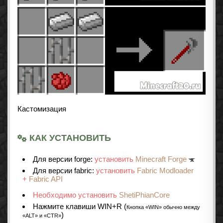
Кастомизация
КАК УСТАНОВИТЬ
Для версии forge:
установить
Minecraft Forge
Для версии fabric:
установить
Fabric Modloader
+
Fabric API
Необходимо установить
ShetiPhianCore
Нажмите клавиши WIN+R (
Кнопка «WIN» обычно между
)
«ALT» и «CTR»