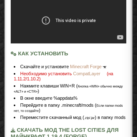
КАК УСТАНОВИТЬ
Cкачайте и установите
Minecraft Forge
Необходимо установить
CompatLayer
(на
1.11.2/1.10.2)
Нажмите клавиши WIN+R (
Кнопка «WIN» обычно между
)
«ALT» и «CTR»
В окне введите %appdata%
Перейдите в папку .minecraft/mods (
Если папки mods
)
нет, то создайте
Переместите скачанный мод (
) в папку mods
.zip/.jar
СКАЧАТЬ МОД THE LOST CITIES ДЛЯ
МАЙНКРАФТ 1.19.4 (FORGE)