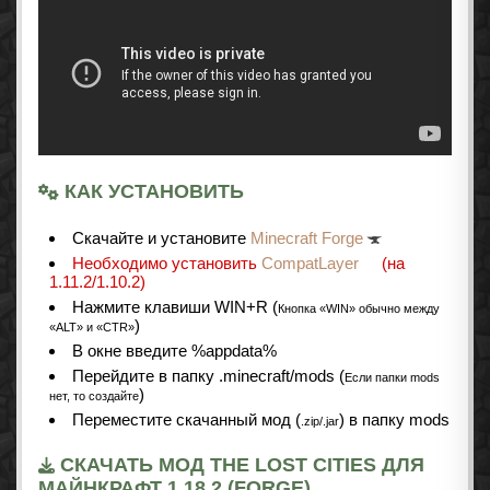
КАК УСТАНОВИТЬ
Cкачайте и установите
Minecraft Forge
Необходимо установить
CompatLayer
(на
1.11.2/1.10.2)
Нажмите клавиши WIN+R (
Кнопка «WIN» обычно между
)
«ALT» и «CTR»
В окне введите %appdata%
Перейдите в папку .minecraft/mods (
Если папки mods
)
нет, то создайте
Переместите скачанный мод (
) в папку mods
.zip/.jar
СКАЧАТЬ МОД THE LOST CITIES ДЛЯ
МАЙНКРАФТ 1.18.2 (FORGE)