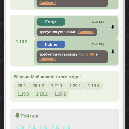
Cupboard
Forge
[23,23 Kb]
требуется установить
Cupboard
1.18.2
Fabric
[23,45 Kb]
требуется установить
Fabric API
и
Cupboard
Версии Майнкрафт этого мода:
26.2
26.1.2
1.21.1
1.20.1
1.19.4
1.19.3
1.19.2
1.18.2
Рейтинг