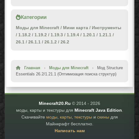
Категории
Моды для Minecraft
/
Мини карта
/
Инструменты
/
1.18.2
/
1.19.2
/
1.19.3
/
1.19.4
/
1.20.1
/
1.21.1
/
26.1
/
26.1.1
/
26.1.2
/
26.2
Главная
›
Моды для Minecraft
›
Мод Structure
Essentials 26.2/1.21.1 (Оптимизация поиска структур)
Minecraft20.Ru
© 2014 -
2026
моды, карты и текстуры для
Minecraft Java Edition
.
Скачивайте
моды
,
карты
,
текстуры
и
скины
для
Майнкрафт бесплатно.
Написать нам